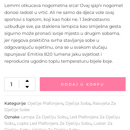
Lemmi otkucava nogometna srca! Ovaj sjajni nogomet
donosi radost u vrtić. Ali ne samo da djeca vole ovaj
sportovi s loptom, koji kao hobi ne. 1 Jednostavno
uzbuđuje sve, pa staklena lampica kao smiješna gesta
sigurno može pronaći svoje mjesto u drugim sobama,
jer njegova praktična svrha stavljanja sobe u
odgovarajuću svjetlinu, ona se u svakom slučaju
ispunjava! Emitira 820 lumena jaku svjetlost i
reproducira ugodno toplu temperaturu bijele boje.
DODAJ U KORPU
Kategorije:
Dječije Plafonjere
,
Dječija Soba
,
Rasvjeta Za
Dječije Sobe
Oznake
Lampa Za Dječiju Sobu
,
Led Plafonjera Za Dječiju
Sobu
,
Lopta Led Plafonjera Za Dječiju Sobu
,
Luster Za
Dječiju Sobu
,
Visilica Za Dječiju Sobu