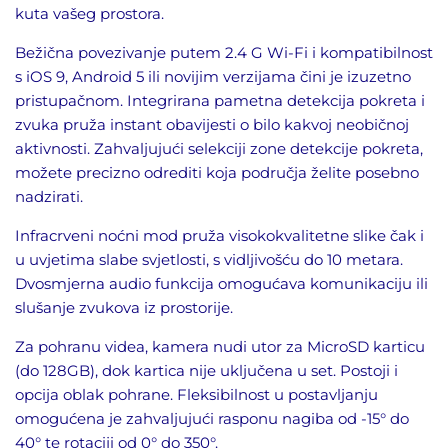
kuta vašeg prostora.
Bežična povezivanje putem 2.4 G Wi-Fi i kompatibilnost
s iOS 9, Android 5 ili novijim verzijama čini je izuzetno
pristupačnom. Integrirana pametna detekcija pokreta i
zvuka pruža instant obavijesti o bilo kakvoj neobičnoj
aktivnosti. Zahvaljujući selekciji zone detekcije pokreta,
možete precizno odrediti koja područja želite posebno
nadzirati.
Infracrveni noćni mod pruža visokokvalitetne slike čak i
u uvjetima slabe svjetlosti, s vidljivošću do 10 metara.
Dvosmjerna audio funkcija omogućava komunikaciju ili
slušanje zvukova iz prostorije.
Za pohranu videa, kamera nudi utor za MicroSD karticu
(do 128GB), dok kartica nije uključena u set. Postoji i
opcija oblak pohrane. Fleksibilnost u postavljanju
omogućena je zahvaljujući rasponu nagiba od -15° do
40° te rotaciji od 0° do 350°.