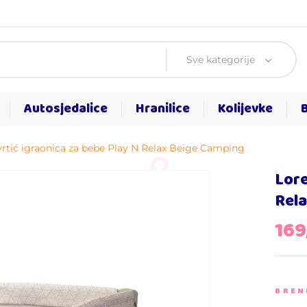
Sve kategorije
Autosjedalice
Hranilice
Kolijevke
 vrtić igraonica za bebe Play N Relax Beige Camping
Lore
Rel
16
BREN