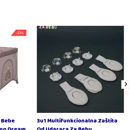
-21%
a Bebe
3u1 Multifunkcionalna Zaštita
ing Dream
Od Udaraca Za Bebu