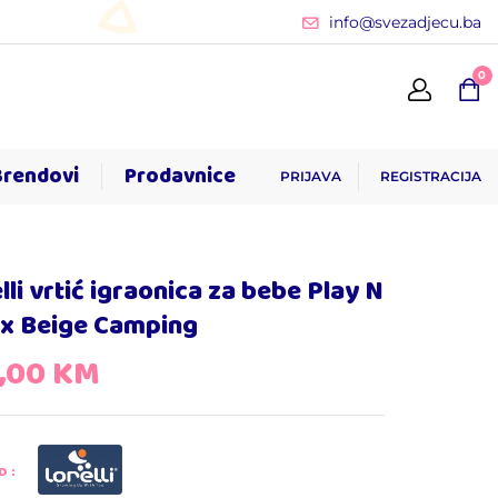
info@svezadjecu.ba
0
Brendovi
Prodavnice
PRIJAVA
REGISTRACIJA
lli vrtić igraonica za bebe Play N
ax Beige Camping
9,00
KM
D: