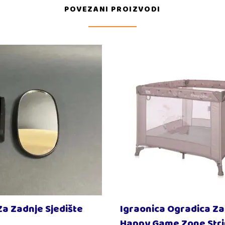
POVEZANI PROIZVODI
Za Zadnje Sjedište
Igraonica Ogradica Z
Happy Game Zone Str