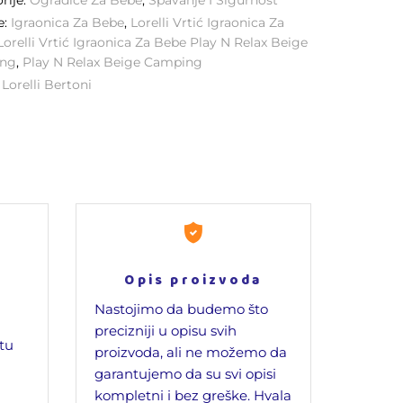
rije:
Ogradice Za Bebe
,
Spavanje I Sigurnost
e:
Igraonica Za Bebe
,
Lorelli Vrtić Igraonica Za
Lorelli Vrtić Igraonica Za Bebe Play N Relax Beige
ng
,
Play N Relax Beige Camping
:
Lorelli Bertoni
Opis proizvoda
Nastojimo da budemo što
precizniji u opisu svih
jtu
proizvoda, ali ne možemo da
garantujemo da su svi opisi
kompletni i bez greške. Hvala