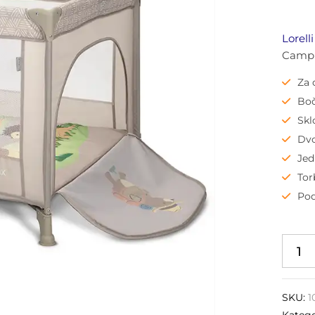
Lorell
Camp
Za 
Boč
Skl
Dvo
Jed
Tor
Po
SKU:
1