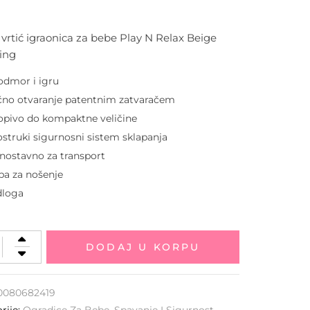
i
vrtić igraonica za bebe Play N Relax Beige
ing
odmor i igru
no otvaranje patentnim zatvaračem
opivo do kompaktne veličine
struki sigurnosni sistem sklapanja
nostavno za transport
ba za nošenje
dloga
DODAJ U KORPU
0080682419