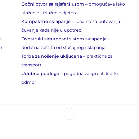
i
Bočni otvor sa rajsferšlusom
– omogućava lako
ulaženje i izlaženje djeteta
Kompaktno sklapanje
– idealno za putovanja i
čuvanje kada nije u upotrebi
e
Dvostruki sigurnosni sistem sklapanja
–
e
dodatna zaštita od slučajnog sklapanja
Torba za nošenje uključena
– praktična za
transport
Udobna podloga
– pogodna za igru ili kratki
odmor