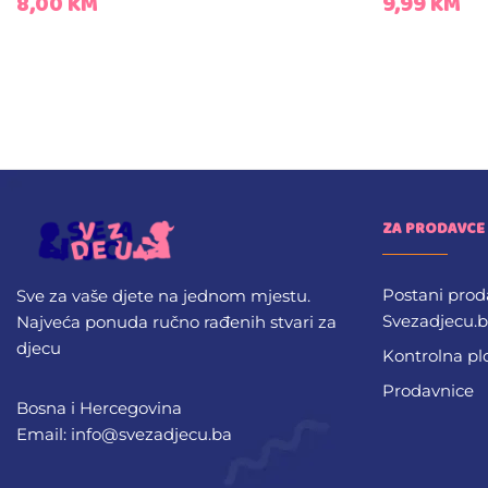
8,00
KM
9,99
KM
ZA PRODAVCE
Postani prod
Sve za vaše djete na jednom mjestu.
Svezadjecu.
Najveća ponuda ručno rađenih stvari za
djecu
Kontrolna pl
Prodavnice
Bosna i Hercegovina
Email: info@svezadjecu.ba