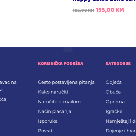
155,00
KM
195,00
KM
KORISNIČKA PODRŠKA
KATEGORIJE
avac na
Često postavljena pitanja
Odjeća
ba
Kako naručiti
Obuća
oča
Naručite e-mailom
Oprema
Način plaćanja
Igračke
Isporuka
Namještaj i 
Povrat
Dojenje i hra