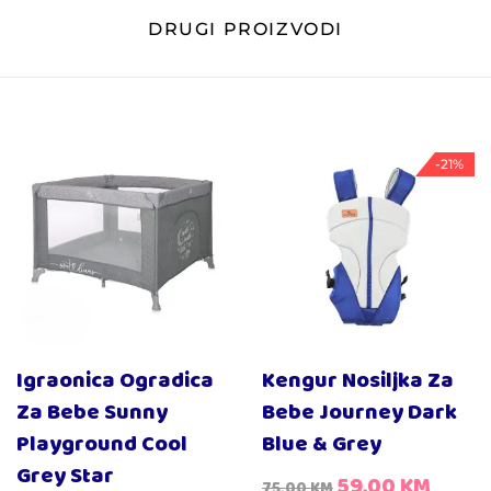
DRUGI PROIZVODI
-21%
Igraonica Ogradica
Kengur Nosiljka Za
Za Bebe Sunny
Bebe Journey Dark
Playground Cool
Blue & Grey
Grey Star
59,00
KM
75,00
KM