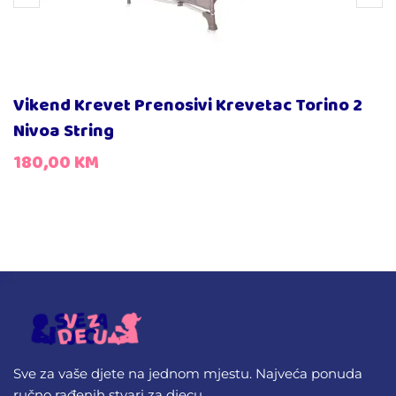
Vikend Krevet Prenosivi Krevetac Torino 2
Nivoa String
180,00
KM
Sve za vaše djete na jednom mjestu. Najveća ponuda
ručno rađenih stvari za djecu