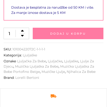
Dostava je besplatna za narudžbe od 50 KM i više.
Za manje iznose dostava je 5 KM
DODAJ U KORPU
SKU:
10100422072C-1-1-1-1
Kategorija:
Ljuljaške
Oznake
Ljuljačka Za Bebe
,
Ljuljačke
,
Ljuljaške
,
Ljulje Za
Djecu
,
Muzička Ljuljaška Za Bebe
,
Muzička Ljuljaška Za
Bebe Portofino Beige
,
Muzičke Ljulje
,
Njihalica Za Bebe
Brand:
Lorelli Bertoni