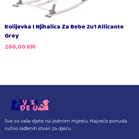
Kolijevka I Njihalica Za Bebe 2u1 Allicante
Grey
260,00
KM
Sve za vaše djete na jednom mjestu. Najveća ponuda
ručno rađenih stvari za djecu