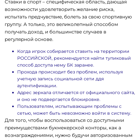
Ставки в спорт – специфическая область, дающая
возможности удовлетворить желание риска,
испытать предчувствие, болеть за свою спортивную
группу. А только, это великолепный способом
получать доход, и большинстве случаев в
регулярной основе.
Когда игрок собирается ставить на территории
РОССИЙСКОЙ, рекомендуется найти тупиковый
способ доступа нему БК заранее.
Прохода происходит без проблем, используя
учетную запись социальной сети ддя
аутентификации.
Адрес зеркала отличается от официального сайта,
и оно не подвергается блокировке.
Пользователям, испытывающим проблемы с
сетью, может быть невозможно войти в систему.
Для того, чтобы воспользоваться со доступными
преимуществами букмекерской конторы, как а
вознаграждениями, нужно будучи авторизованным