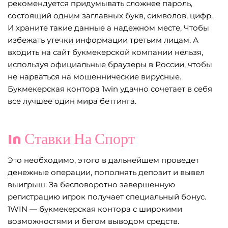
рекомендуется придумывать сложнее пароль,
состоящий одним заглавных букв, символов, цифр.
И храните такие данные а надежном месте, Чтобы
избежать утечки информации третьим лицам. А
входить на сайт букмекерской компании нельзя,
используя официальные браузеры в России, чтобы
не нарваться на мошеннические вирусные.
Букмекерская контора 1win удачно сочетает в себя
все лучшее один мира беттинга.
In Ставки На Спорт
Это необходимо, этого в дальнейшем проведет
денежные операции, пополнять депозит и вывел
выигрыш. За бесповоротно завершенную
регистрацию игрок получает специальный бонус.
1WIN — букмекерская контора с широкими
возможностями и бегом выводом средств.