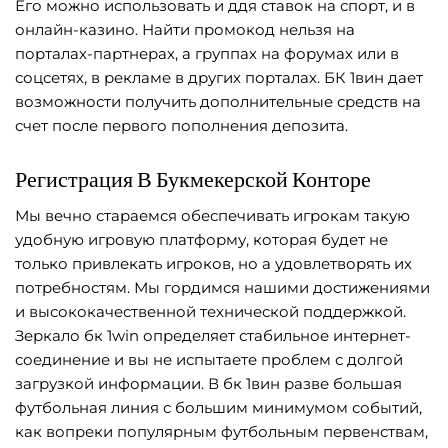
Его можно использовать и ддя ставок на спорт, и в
онлайн-казино. Найти промокод нельзя на
порталах-партнерах, а группах на форумах или в
соцсетях, в рекламе в других порталах. БК 1вин дает
возможности получить дополнительные средств на
счет после первого пополнения депозита.
Регистрация В Букмекерской Конторе
Мы вечно стараемся обеспечивать игрокам такую
удобную игровую платформу, которая будет не
только привлекать игроков, но а удовлетворять их
потребностям. Мы гордимся нашими достижениями
и высококачественной технической поддержкой.
Зеркало бк 1win определяет стабильное интернет-
соединение и вы не испытаете проблем с долгой
загрузкой информации. В бк 1вин разве большая
футбольная линия с большим минимумом событий,
как вопреки популярным футбольным первенствам,