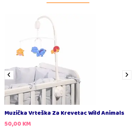
Muzička Vrteška Za Krevetac Wild Animals
50,00
KM