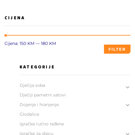
CIJENA
Cijena:
150 KM
—
180 KM
FILTER
KATEGORIJE
Dječija soba
Dječiji pametni satovi
Dojenje i hranjenje
Glodalice
Igračke ručno rađene
Igračke za djecu