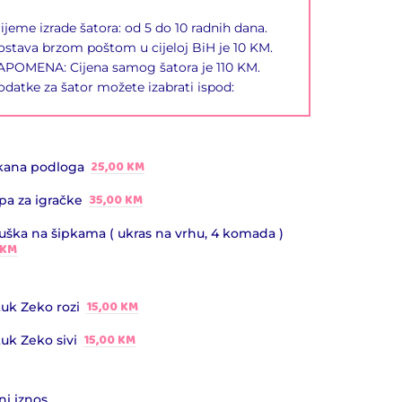
ijeme izrade šatora: od 5 do 10 radnih dana.
stava brzom poštom u cijeloj BiH je 10 KM.
APOMENA: Cijena samog šatora je 110 KM.
datke za šator možete izabrati ispod:
25,00 KM
ana podloga
35,00 KM
pa za igračke
uška na šipkama ( ukras na vrhu, 4 komada )
 KM
15,00 KM
tuk Zeko rozi
15,00 KM
tuk Zeko sivi
i iznos