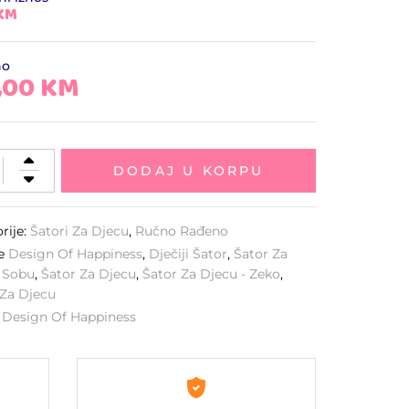
 KM
no
,00
KM
DODAJ U KORPU
rije:
Šatori Za Djecu
,
Ručno Rađeno
ke
Design Of Happiness
,
Dječiji Šator
,
Šator Za
 Sobu
,
Šator Za Djecu
,
Šator Za Djecu - Zeko
,
 Za Djecu
:
Design Of Happiness