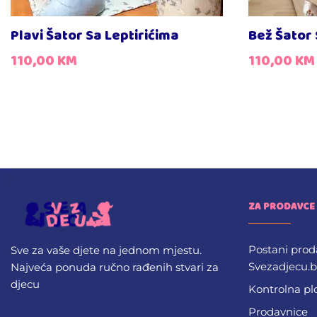
Plavi Šator Sa Leptirićima
Bež Šator
110,00
KM
110,00
KM
ZA PRODAVCE
Postani prod
Sve za vaše djete na jednom mjestu.
Svezadjecu.
Najveća ponuda ručno rađenih stvari za
djecu
Kontrolna pl
Prodavnice