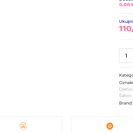
0,00
Ukup
110
Katego
Ozna
Dječju
Šatori
Brand