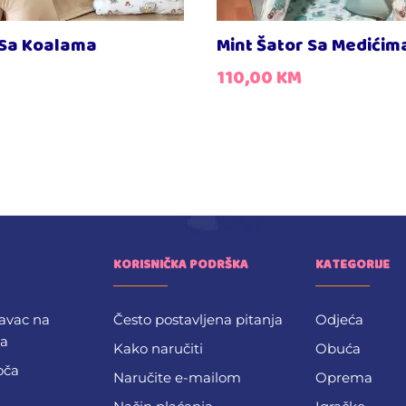
 Sa Koalama
Mint Šator Sa Medićim
110,00
KM
KORISNIČKA PODRŠKA
KATEGORIJE
avac na
Često postavljena pitanja
Odjeća
ba
Kako naručiti
Obuća
oča
Naručite e-mailom
Oprema