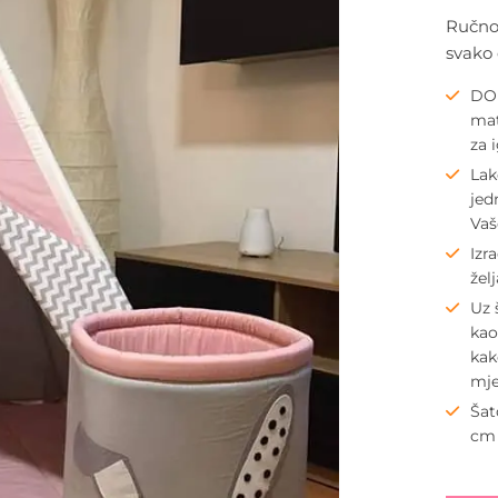
Ručno 
svako 
DOH
mat
za 
Lak
jed
Va
Izr
žel
Uz 
kao
kak
mje
Šat
cm 