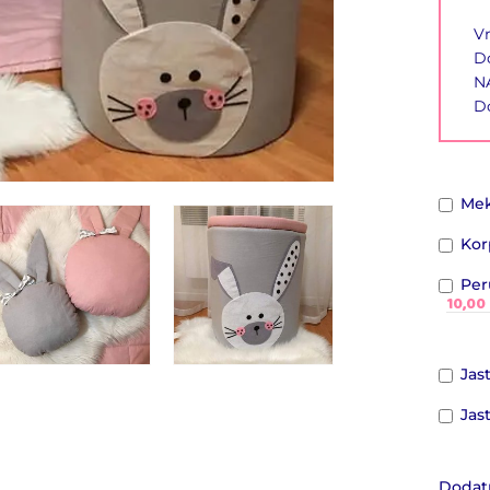
Vr
Do
N
Do
Mek
Kor
Per
10,00
Jas
Jas
Dodatn