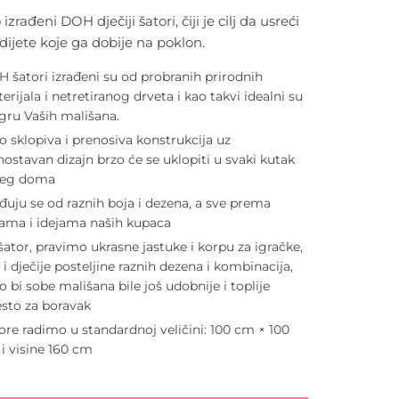
izrađeni DOH dječiji šatori, čiji je cilj da usreći
dijete koje ga dobije na poklon.
 šatori izrađeni su od probranih prirodnih
erijala i netretiranog drveta i kao takvi idealni su
igru Vaših mališana.
o sklopiva i prenosiva konstrukcija uz
nostavan dizajn brzo će se uklopiti u svaki kutak
šeg doma
ađuju se od raznih boja i dezena, a sve prema
jama i idejama naših kupaca
šator, pravimo ukrasne jastuke i korpu za igračke,
 i dječije posteljine raznih dezena i kombinacija,
o bi sobe mališana bile još udobnije i toplije
sto za boravak
ore radimo u standardnoj veličini: 100 cm × 100
i visine 160 cm