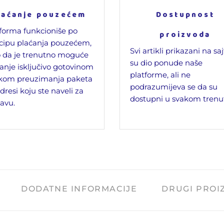
laćanje pouzećem
Dostupnost
forma funkcioniše po
proizvoda
cipu plaćanja pouzećem,
Svi artikli prikazani na sa
 da je trenutno moguće
su dio ponude naše
anje isključivo gotovinom
platforme, ali ne
ikom preuzimanja paketa
podrazumijeva se da su
dresi koju ste naveli za
dostupni u svakom trenu
avu.
DODATNE INFORMACIJE
DRUGI PROI