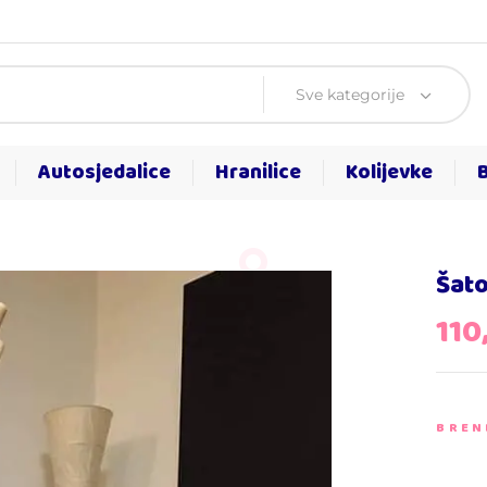
Sve kategorije
Autosjedalice
Hranilice
Kolijevke
Šato
110
BREN