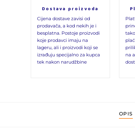
Dostava proizvoda
P
Cijena dostave zavisi od
Plat
prodavača, a kod nekih je i
prin
besplatna. Postoje proizvodi
tako
koje prodavci imaju na
plać
lageru, ali i proizvodi koji se
pril
izrađuju specijalno za kupca
na a
tek nakon narudžbine
dost
OPIS