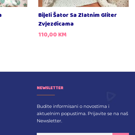
a
Bijeli Šator Sa Zlatnim Gliter
Zvjezdicama
110,00
KM
NEWSLETTER
Budite informisani o novostima i
aktuelnim popustima. Prijavite se na naš
Newsletter.