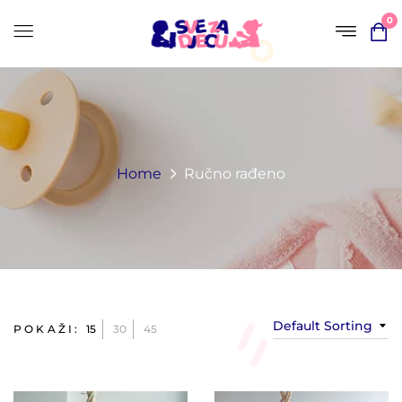
0
Home
Ručno rađeno
Mekana podloga
Mekana podloga
25,00 KM
25,00 KM
Default Sorting
POKAŽI:
15
30
45
Jastuk zvijezda
15,00 KM
Jastuk oblak
15,00 KM
15,00 KM
15,00 KM
Jastuk
Jastuk oblak