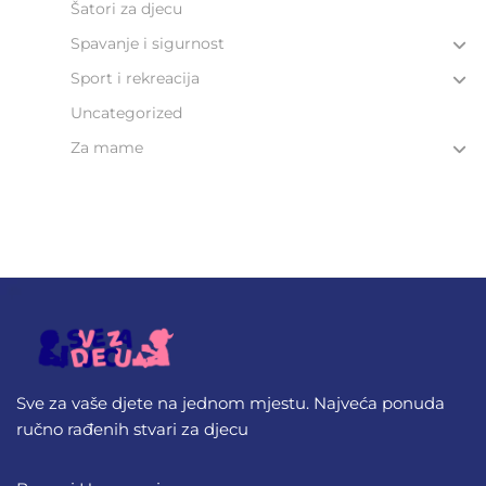
Šatori za djecu
Spavanje i sigurnost
Sport i rekreacija
Uncategorized
Za mame
Sve za vaše djete na jednom mjestu. Najveća ponuda
ručno rađenih stvari za djecu