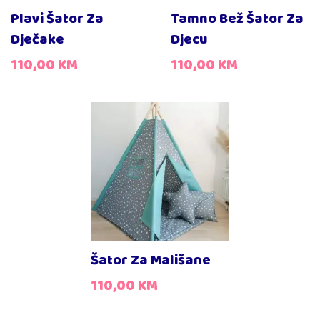
Plavi Šator Za
Tamno Bež Šator Za
Mekana podloga
25,00 KM
Dječake
Djecu
Jastuk zvijezda
110,00
KM
110,00
KM
15,00 KM
15,00 KM
Jastuk
Peruška na šipkama (
ukras na vrhu, 4 komada
)
10,00 KM
Šator Za Mališane
110,00
KM