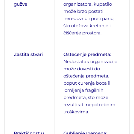
gužve
organizatora, kupatilo
može brzo postati
neredovno i pretrpano,
što otežava kretanje i
čišćenje prostora.
Zaštita stvari
Oštećenje predmeta
:
Nedostatak organizacije
može dovesti do
oštećenja predmeta,
poput curenja boca ili
lomljenja fragilnih
predmeta, što može
rezultirati nepotrebnim
troškovima.
Praktičnost u
Gubljenje vremena
: