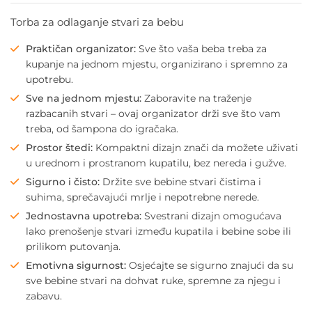
Torba za odlaganje stvari za bebu
Praktičan organizator:
Sve što vaša beba treba za
kupanje na jednom mjestu, organizirano i spremno za
upotrebu.
Sve na jednom mjestu:
Zaboravite na traženje
razbacanih stvari – ovaj organizator drži sve što vam
treba, od šampona do igračaka.
Prostor štedi:
Kompaktni dizajn znači da možete uživati
u urednom i prostranom kupatilu, bez nereda i gužve.
Sigurno i čisto:
Držite sve bebine stvari čistima i
suhima, sprečavajući mrlje i nepotrebne nerede.
Jednostavna upotreba:
Svestrani dizajn omogućava
lako prenošenje stvari između kupatila i bebine sobe ili
prilikom putovanja.
Emotivna sigurnost:
Osjećajte se sigurno znajući da su
sve bebine stvari na dohvat ruke, spremne za njegu i
zabavu.