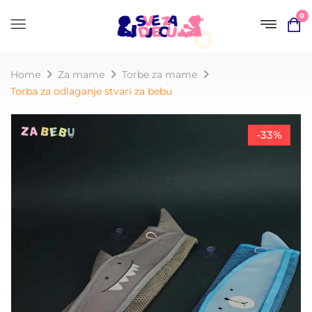
0
Home
Za mame
Torbe za mame
Torba za odlaganje stvari za bebu
-33%