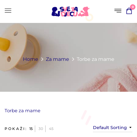
0
Home
Za mame
Torbe za mame
Torbe za mame
Default Sorting
POKAŽI:
15
30
45