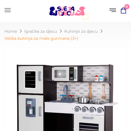
0
Home
Igračke za djecu
Kuhinje za djecu
Velika kuhinja za male gurmane (3+)