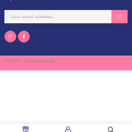
© 2021 – Svezadjecu.ba