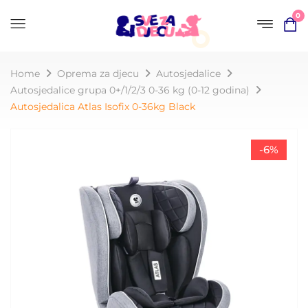
0
Home
Oprema za djecu
Autosjedalice
Autosjedalice grupa 0+/1/2/3 0-36 kg (0-12 godina)
Autosjedalica Atlas Isofix 0-36kg Black
-6%