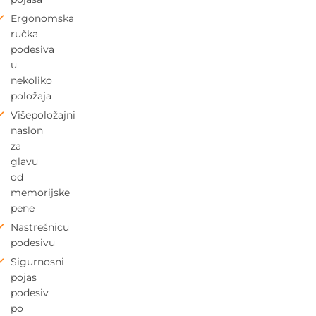
Ergonomska
ručka
podesiva
u
nekoliko
položaja
Višepoložajni
naslon
za
glavu
od
memorijske
pene
Nastrešnicu
podesivu
Sigurnosni
pojas
podesiv
po