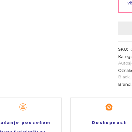
vi
SKU:
1
Katego
Autosj
Ozna
Black
,
Brand
laćanje pouzećem
Dostupnost