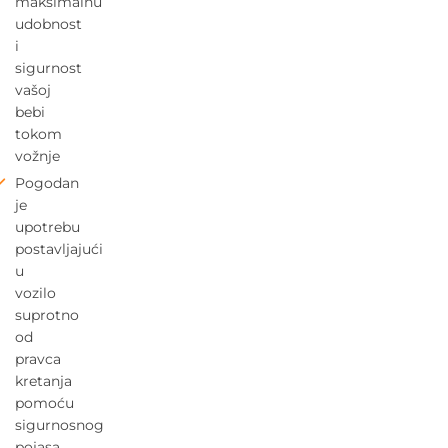
maksimalnu
udobnost
i
sigurnost
vašoj
bebi
tokom
vožnje
Pogodan
je
upotrebu
postavljajući
u
vozilo
suprotno
od
pravca
kretanja
pomoću
sigurnosnog
pojasa