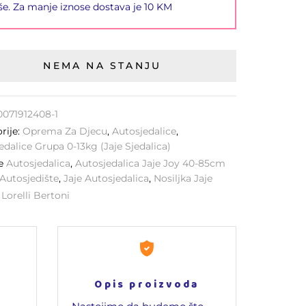
še. Za manje iznose dostava je 10 KM
NEMA NA STANJU
0071912408-1
rije:
Oprema Za Djecu
,
Autosjedalice
,
edalice Grupa 0-13kg (jaje Sjedalica)
ke
Autosjedalica
,
Autosjedalica Jaje Joy 40-85cm
Autosjedište
,
Jaje Autosjedalica
,
Nosiljka Jaje
:
Lorelli Bertoni
Opis proizvoda