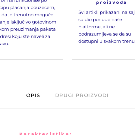
forma funkcioniše po
proizvoda
cipu plaćanja pouzećem,
Svi artikli prikazani na sa
 da je trenutno moguće
su dio ponude naše
anje isključivo gotovinom
platforme, ali ne
ikom preuzimanja paketa
podrazumijeva se da su
dresi koju ste naveli za
dostupni u svakom trenu
avu.
OPIS
DRUGI PROIZVODI
Karakteristike: