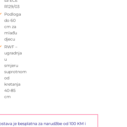
sa ECE
R129/03
Podloga
do 60
cm za
mlađu
djecu
RWF –
ugradnja
u
smjeru
suprotnom
od
kretanja
40-85
cm
stava je besplatna za narudžbe od 100 KM i