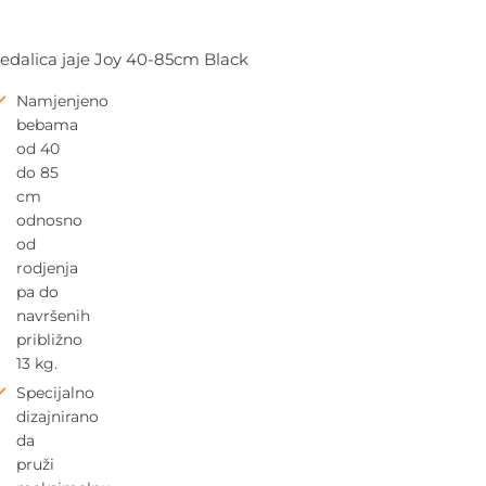
edalica jaje Joy 40-85cm Black
Namjenjeno
bebama
od 40
do 85
cm
odnosno
od
rodjenja
pa do
navršenih
približno
13 kg.
Specijalno
dizajnirano
da
pruži