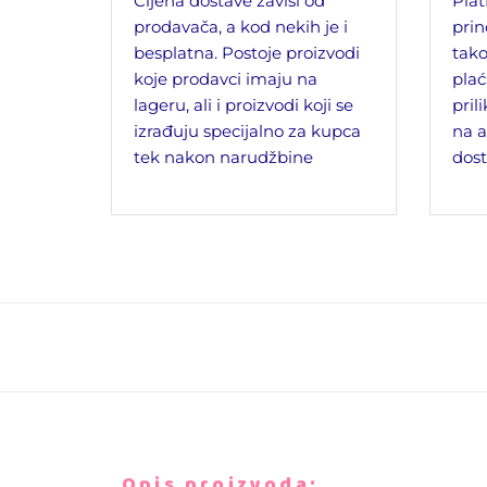
Cijena dostave zavisi od
Plat
prodavača, a kod nekih je i
prin
besplatna. Postoje proizvodi
tako
koje prodavci imaju na
plać
lageru, ali i proizvodi koji se
pril
izrađuju specijalno za kupca
na a
tek nakon narudžbine
dost
Opis proizvoda: