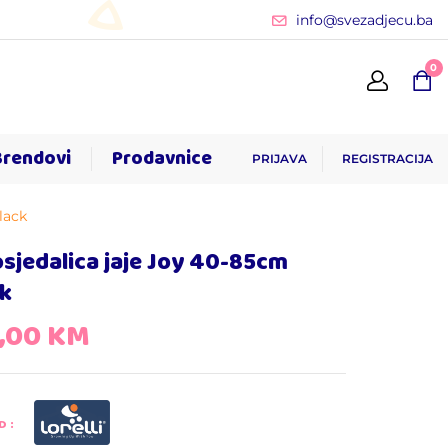
info@svezadjecu.ba
0
Brendovi
Prodavnice
PRIJAVA
REGISTRACIJA
lack
sjedalica jaje Joy 40-85cm
ck
5,00
KM
D: