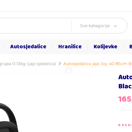
Sve kategorije
Autosjedalice
Hranilice
Kolijevke
rupa 0-13kg (jaje sjedalica)
Autosjedalica jaje Joy 40-85cm B
Auto
Bla
16
BREN