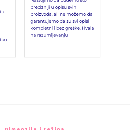
Nastojimo da budemo što
precizniji u opisu svih
jtu
proizvoda, ali ne možemo da
garantujemo da su svi opisi
kompletni i bez greške. Hvala
na razumijevanju
tku
Dimenzije i težina