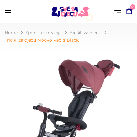
0
Home
Sport i rekreacija
Bicikli za djecu
Tricikl za djecu Moovo Red & Black