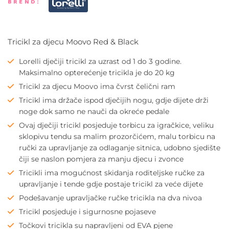
BREND:
Tricikl za djecu Moovo Red & Black
Lorelli dječiji tricikl za uzrast od 1 do 3 godine.
Maksimalno opterećenje tricikla je do 20 kg
Tricikl za djecu Moovo ima čvrst čelični ram
Tricikl ima držače ispod dječijih nogu, gdje dijete drži
noge dok samo ne nauči da okreće pedale
Ovaj dječiji tricikl posjeduje torbicu za igračkice, veliku
sklopivu tendu sa malim prozorčićem, malu torbicu na
ručki za upravljanje za odlaganje sitnica, udobno sjedište
čiji se naslon pomjera za manju djecu i zvonce
Tricikli ima mogućnost skidanja roditeljske ručke za
upravljanje i tende gdje postaje tricikl za veće dijete
Podešavanje upravljačke ručke tricikla na dva nivoa
Tricikl posjeduje i sigurnosne pojaseve
Točkovi tricikla su napravljeni od EVA pjene