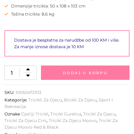
Dimenzije tricikla: 50 x 108 x 103 cm
Težina tricikla: 8,6 kg
Dostava je besplatna za narudžbe od 100 KM i više.
Za manje iznose dostava je 10 KM
DODAJ U KORPU
SKU:
10050472103
Kategorije:
Tricikli Za Djecu
,
Bicikli Za Djecu
,
Sport I
Rekreacija
Oznake
Dječiji Tricikl
,
Tricikl Guralica
,
Tricikl Za Djecu
,
Tricikl Za Djecu Crni
,
Tricikl Za Djecu Moovo
,
Tricikl Za
Djecu Moovo Red & Black