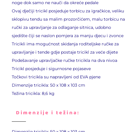
noge dok samo ne nauči da okreće pedale
Ovaj dječiji tricikl posjeduje torbicu za igračkice, veliku
sklopivu tendu sa malim prozorčićem, malu torbicu na
ručki za upravljanje za odlaganje sitnica, udobno
sjedište čiji se naslon pomjera za manju djecu i zvonce
Tricikli ima mogućnost skidanja roditeljske ručke za
upravljanje i tende gdje postaje tricikl za veće dijete
Podešavanje upravljačke ručke tricikla na dva nivoa
Tricikl posjeduje i sigurnosne pojaseve
Točkovi tricikla su napravljeni od EVA pjene
Dimenzije tricikla: 50 x 108 x 103 cm
Težina tricikla: 8,6 kg
Dimenzije i težina:
Dimenzije tricikla: 50 x 108 x 103 cm