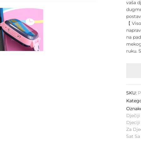
vaša d
dugme 
postav
【 Viso
naprav
na pad
mekog 
ruku. 
SKU:
P
Katego
Ozna
Dječij
Djecij
Za Dje
Sat S