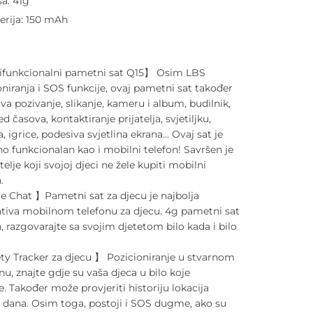
a: 41g
erija: 150 mAh
funkcionalni pametni sat Q15】 Osim LBS
oniranja i SOS funkcije, ovaj pametni sat također
va pozivanje, slikanje, kameru i album, budilnik,
d časova, kontaktiranje prijatelja, svjetiljku,
, igrice, podesiva svjetlina ekrana… Ovaj sat je
o funkcionalan kao i mobilni telefon! Savršen je
telje koji svojoj djeci ne žele kupiti mobilni
.
e Chat 】Pametni sat za djecu je najbolja
ativa mobilnom telefonu za djecu. 4g pametni sat
n, razgovarajte sa svojim djetetom bilo kada i bilo
ty Tracker za djecu 】 Pozicioniranje u stvarnom
u, znajte gdje su vaša djeca u bilo koje
e. Također može provjeriti historiju lokacija
dana. Osim toga, postoji i SOS dugme, ako su