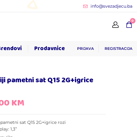
info@svezadjecu.ba
0
Brendovi
Prodavnice
PRIJAVA
REGISTRACIJA
iji pametni sat Q15 2G+igrice
,00
KM
i pametni sat Q15 2G+igrice rozi
play: 1,3”