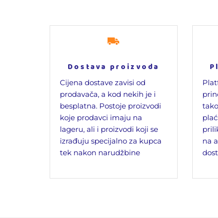
Dostava proizvoda
P
Cijena dostave zavisi od
Plat
prodavača, a kod nekih je i
prin
besplatna. Postoje proizvodi
tako
koje prodavci imaju na
plać
lageru, ali i proizvodi koji se
pril
izrađuju specijalno za kupca
na a
tek nakon narudžbine
dost