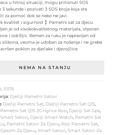
jeca u hitnoj situaciji, mogu pritisnuti SOS
3 sekunde i pozivati 3 SOS broja koja ste
ili za pomoć dok se neko ne javi.
k kvalitet i sigurnost 】Pametni sat za djecu
ljen je od visokokvalitetnog materijala, otporan
ove i izdržljiv. Remen za ruku je napravljen od
silikona, veoma je udoban za nošenje i ne grebe
Savršen poklon za dječake i djevojčice.
NEMA NA STANJU
L 11375
rija:
Dječiji Pametni Satovi
ke
Dječiji Pametni Sat
,
Dječiji Pametni Sat Q15
,
i Pametni Sat Q15 2G+igrice Rozi
,
Djeciji Sat Gps
,
i Smart Satovi
,
Djeciji Smart Watch
,
Pametni Sat
cu
,
Pametni Satovi Za Djecu
,
Rozi Pametni Sat
,
a Gpsom Za Djecu
,
Smart Satovi
,
Smart Satovi Za