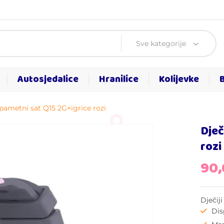
Sve kategorije
Autosjedalice
Hranilice
Kolijevke
 pametni sat Q15 2G+igrice rozi
Dječ
rozi
90
Dječij
Dis