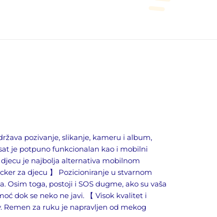
ržava pozivanje, slikanje, kameru i album,
j sat je potpuno funkcionalan kao i mobilni
za djecu je najbolja alternativa mobilnom
racker za djecu 】 Pozicioniranje u stvarnom
na. Osim toga, postoji i SOS dugme, ako su vaša
oć dok se neko ne javi. 【 Visok kvalitet i
jiv. Remen za ruku je napravljen od mekog