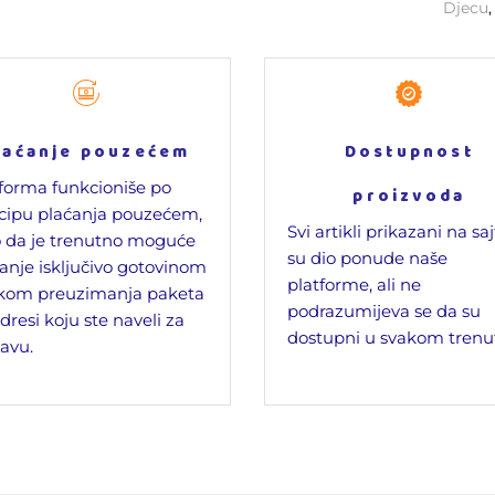
Djecu
laćanje pouzećem
Dostupnost
forma funkcioniše po
proizvoda
cipu plaćanja pouzećem,
Svi artikli prikazani na sa
 da je trenutno moguće
su dio ponude naše
anje isključivo gotovinom
platforme, ali ne
ikom preuzimanja paketa
podrazumijeva se da su
dresi koju ste naveli za
dostupni u svakom trenu
avu.