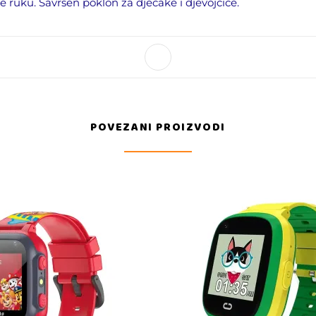
e ruku. Savršen poklon za dječake i djevojčice.
POVEZANI PROIZVODI