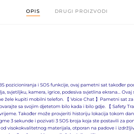
OPIS
DRUGI PROIZVODI
pozicioniranja i SOS funkcije, ovaj pametni sat također pod
lja, svjetiljku, kamera, igrice, podesiva svjetlina ekrana… Ova
eci ne žele kupiti mobilni telefon. 【 Voice Chat 】Pametni sat 
ovarajte sa svojim djetetom bilo kada i bilo gdje. 【 Safety T
 vrijeme. Također može provjeriti historiju lokacija tokom da
ugme 3 sekunde i pozivati 3 SOS broja koja ste postavili za pom
od visokokvalitetnog materijala, otporan na padove i izdržl