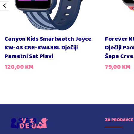
Canyon Kids Smartwatch Joyce
Forever K
KW-43 CNE-KW43BL Dječiji
Dječiji Pa
Pametni Sat Plavi
Šape Crve
120,00
KM
79,00
KM
ZA PRODAVCE