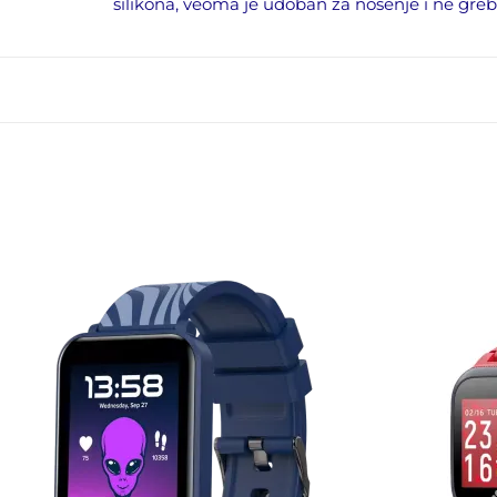
silikona, veoma je udoban za nošenje i ne greb