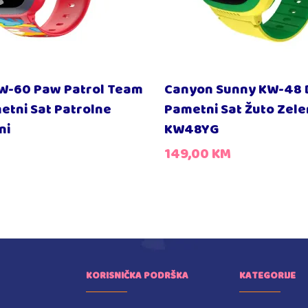
W-60 Paw Patrol Team
Canyon Sunny KW-48 D
metni Sat Patrolne
Pametni Sat Žuto Zele
ni
KW48YG
149,00
KM
KORISNIČKA PODRŠKA
KATEGORIJE