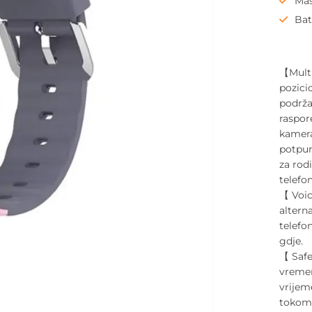
Mas
Bat
【Multi
pozici
podrža
raspore
kamera
potpun
za rodi
telefon
【 Voic
altern
telefo
gdje.
【 Safe
vremen
vrijem
tokom 