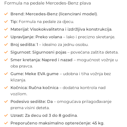
Formula na pedale Mercedes-Benz plava
Brend:
Mercedes-Benz (licencirani model)
.
Tip:
Formula na pedale za djecu.
Materijal:
Visokokvalitetna i izdržljiva konstrukcija
.
Upravljanje:
Preko volana
– lako i precizno skretanje.
Broj sedišta:
1
– idealno za jednu osobu.
Sigurnost:
Sigurnosni pojas
– povećana zaštita deteta.
Smer kretanja:
Napred i nazad
– mogućnost vožnje u
oba pravca.
Gume:
Meke EVA gume
– udobna i tiha vožnja bez
klizanja.
Kočnica:
Ručna kočnica
– dodatna kontrola nad
vozilom.
Podesivo sedište:
Da
– omogućava prilagođavanje
prema visini deteta.
Uzrast:
Za decu od 3 do 8 godina
.
Preporučeno maksimalno opterećenje:
45 kg
.