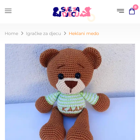
0
Home
Igračke za djecu
Heklani medo