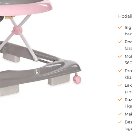
Hodal
Sig
bez
Pod
faz
Mob
360
Pro
kli
Lak
per
Raz
i i
Mak
Bez
sig