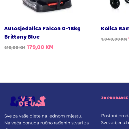
Autosjedalica Falcon 0-18kg
Kolica Ra
Brittany Blue
1.040,00
KM
179,00
KM
210,00
KM
ZA PRODAVCE
Postani prod
Sve za vaše djete na jednom mjestu.
Svezadjecu.
Najveća ponuda ručno rađenih stvari za