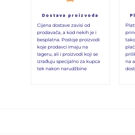
Dostava proizvoda
P
Cijena dostave zavisi od
Plat
prodavača, a kod nekih je i
prin
besplatna. Postoje proizvodi
tako
koje prodavci imaju na
plać
lageru, ali i proizvodi koji se
pril
izrađuju specijalno za kupca
na a
tek nakon narudžbine
dost