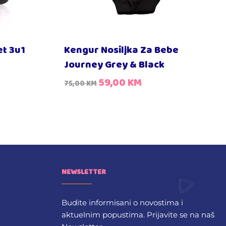
et 3u1
Kengur Nosiljka Za Bebe
Journey Grey & Black
59,00
KM
75,00
KM
NEWSLETTER
Budite informisani o novostima i
aktuelnim popustima. Prijavite se na naš