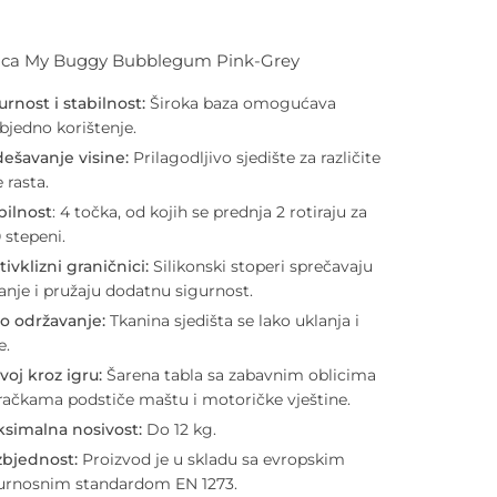
ica My Buggy Bubblegum Pink-Grey
urnost i stabilnost:
Široka baza omogućava
bjedno korištenje.
ešavanje visine:
Prilagodljivo sjedište za različite
e rasta.
ilnost
: 4 točka, od kojih se prednja 2 rotiraju za
 stepeni.
tivklizni graničnici:
Silikonski stoperi sprečavaju
zanje i pružaju dodatnu sigurnost.
o održavanje:
Tkanina sjedišta se lako uklanja i
e.
voj kroz igru:
Šarena tabla sa zabavnim oblicima
gračkama podstiče maštu i motoričke vještine.
simalna nosivost:
Do 12 kg.
bjednost:
Proizvod je u skladu sa evropskim
urnosnim standardom EN 1273.