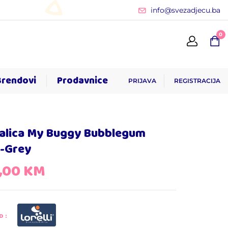
info@svezadjecu.ba
0
Brendovi
Prodavnice
PRIJAVA
REGISTRACIJA
alica My Buggy Bubblegum
k-Grey
,00
KM
D: