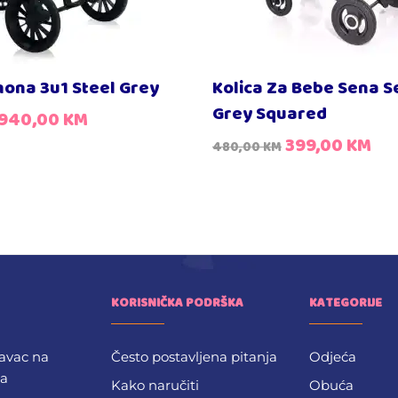
mona 3u1 Steel Grey
Kolica Za Bebe Sena S
Grey Squared
940,00
KM
399,00
KM
480,00
KM
KORISNIČKA PODRŠKA
KATEGORIJE
avac na
Često postavljena pitanja
Odjeća
ba
Kako naručiti
Obuća