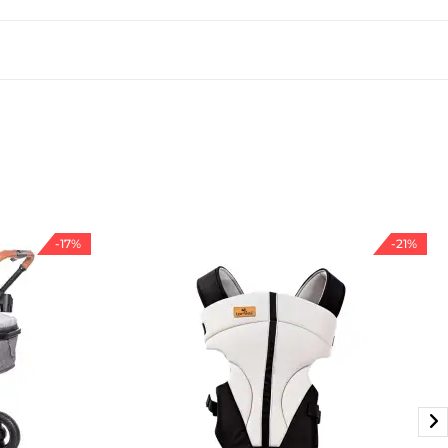
-17%
-21%