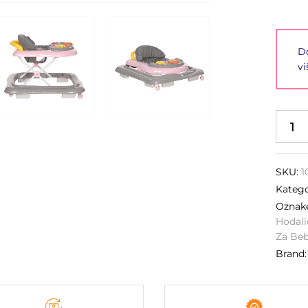
Do
vi
SKU:
1
Katego
Ozna
Hodali
Za Be
Brand