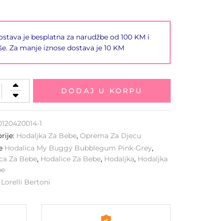
stava je besplatna za narudžbe od 100 KM i
še. Za manje iznose dostava je 10 KM
DODAJ U KORPU
0120420014-1
rije:
Hodaljka Za Bebe​
,
Oprema Za Djecu
ke
Hodalica My Buggy Bubblegum Pink-Grey
,
ca Za Bebe
,
Hodalice Za Bebe
,
Hodaljka
,
Hodaljka
be
:
Lorelli Bertoni