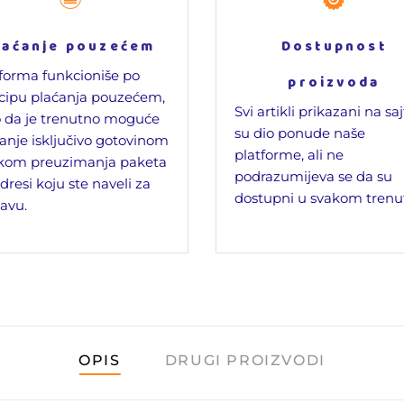
laćanje pouzećem
Dostupnost
forma funkcioniše po
proizvoda
cipu plaćanja pouzećem,
Svi artikli prikazani na sa
 da je trenutno moguće
su dio ponude naše
anje isključivo gotovinom
platforme, ali ne
ikom preuzimanja paketa
podrazumijeva se da su
dresi koju ste naveli za
dostupni u svakom trenu
avu.
OPIS
DRUGI PROIZVODI