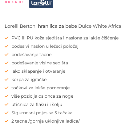
BREND:
Lorelli Bertoni
hranilica za bebe
Dulce White Africa
PVC ili PU koža sjedišta i naslona za lakše čišćenje
podesivi naslon u ležeći položaj
podešavanje tacne
podešavanje visine sedišta
lako sklapanje i otvaranje
korpa za igračke
točkovi za lakše pomeranje
više pozicija oslonca za noge
utičnica za flašu ili šolju
Sigurnosni pojas sa 5 tačaka
2 tacne /gornja uklonjiva ladica/