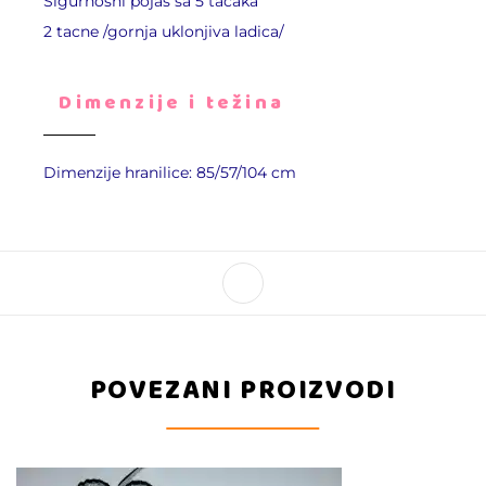
Sigurnosni pojas sa 5 tačaka
2 tacne /gornja uklonjiva ladica/
Dimenzije i težina
Dimenzije hranilice: 85/57/104 cm
POVEZANI PROIZVODI