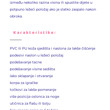
između nekoliko razina visina ili spustite dijete u
potpuno ležeći položaj ako je slatko zaspalo nakon
obroka.
Karakteristike:
PVC ili PU koža sjedišta i naslona za lakše čišćenje
podesivi naslon u ležeći položaj
podešavanje tacne
podešavanje visine sedišta
lako sklapanje i otvaranje
korpa za igračke
točkovi za lakše pomeranje
više pozicija oslonca za noge
utičnica za flašu ili šolju