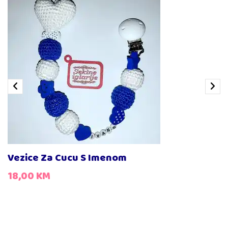
Vezice Za Cucu S Imenom
18,00
KM