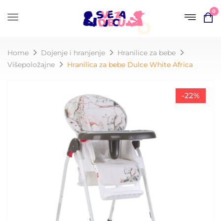
0
Home
Dojenje i hranjenje
Hranilice za bebe
Višepoložajne
Hranilica za bebe Dulce White Africa
-22%