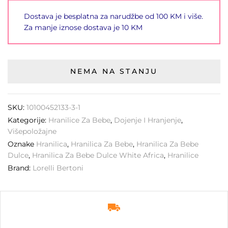
Dostava je besplatna za narudžbe od 100 KM i više.
Za manje iznose dostava je 10 KM
NEMA NA STANJU
SKU:
10100452133-3-1
Kategorije:
Hranilice Za Bebe
,
Dojenje I Hranjenje
,
Višepoložajne
Oznake
Hranilica
,
Hranilica Za Bebe
,
Hranilica Za Bebe
Dulce
,
Hranilica Za Bebe Dulce White Africa
,
Hranilice
Brand:
Lorelli Bertoni