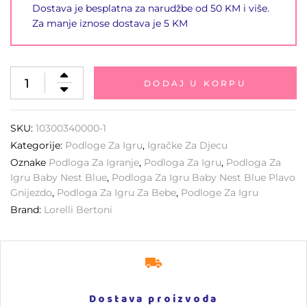
Dostava je besplatna za narudžbe od 50 KM i više.
Za manje iznose dostava je 5 KM
DODAJ U KORPU
SKU:
10300340000-1
Kategorije:
Podloge Za Igru
,
Igračke Za Djecu
Oznake
Podloga Za Igranje
,
Podloga Za Igru
,
Podloga Za
Igru Baby Nest Blue
,
Podloga Za Igru Baby Nest Blue Plavo
Gnijezdo
,
Podloga Za Igru Za Bebe
,
Podloge Za Igru
Brand:
Lorelli Bertoni
Dostava proizvoda