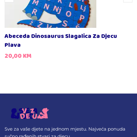
Abeceda Dinosaurus Slagalica Za Djecu
Plava
20,00
KM
Sve za vaše djete na jednom mjestu. Najveća ponuda
ručno rađenih stvari za djecu