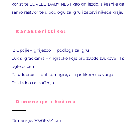
koristite LORELLI BABY NEST kao gnijezdo, a kasnije ga
samo rastvorite u podlogu za igru i zabavi nikada kraja.
Karakteristike:
2 Opcije – gnijezdo ili podloga za igru
Luk s igračkama – 4 igračke koje proizvode zvukove i 1 s
ogledalcem
Za udobnost i prilikom igre, ali i prilikom spavanja
Prikladno od rođenja
Dimenzije i težina
Dimenzije: 97x66x54 cm