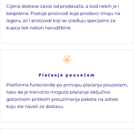
Cijena dostave zavisi od prodavača, a kod nekih je i
besplatna. Postoje proizvodi koje prodavci imaju na
lageru, ali i proizvodi koji se izrađuju specijalno za
kupca tek nakon narudžbine
Plaćanje pouzećem
Platforma funkcioniše po principu plaćanja pouzećem,
tako da je trenutno moguće plaćanje isključivo
gotovinom prilikom preuzimanja paketa na adresi
koju ste naveli za dostavu.