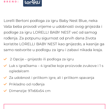
BREND:
Lorelli Bertoni podloga za igru Baby Nest Blue, neka
Vaša beba provodi vrijeme u udobnosti ovog gnijezda i
podloge za igru LORELLI BABY NEST već od samog
rođenja. Za potpunu sigurnost od prvih dana života
koristite LORELLI BABY NEST kao gnijezdo, a kasnije ga
samo rastvorite u podlogu za igru i zabavi nikada kraja.
2 Opcije – gnijezdo ili podloga za igru
Luk s igračkama – 4 igračke koje proizvode zvukove i 1 s
ogledalcem
Za udobnost i prilikom igre, ali i prilikom spavanja
Prikladno od rođenja
Dimenzije: 97x66x54 cm