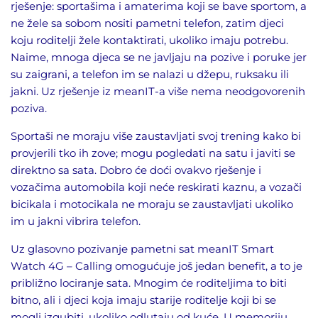
rješenje: sportašima i amaterima koji se bave sportom, a
ne žele sa sobom nositi pametni telefon, zatim djeci
koju roditelji žele kontaktirati, ukoliko imaju potrebu.
Naime, mnoga djeca se ne javljaju na pozive i poruke jer
su zaigrani, a telefon im se nalazi u džepu, ruksaku ili
jakni. Uz rješenje iz meanIT-a više nema neodgovorenih
poziva.
Sportaši ne moraju više zaustavljati svoj trening kako bi
provjerili tko ih zove; mogu pogledati na satu i javiti se
direktno sa sata. Dobro će doći ovakvo rješenje i
vozačima automobila koji neće reskirati kaznu, a vozači
bicikala i motocikala ne moraju se zaustavljati ukoliko
im u jakni vibrira telefon.
Uz glasovno pozivanje pametni sat meanIT Smart
Watch 4G – Calling omogućuje još jedan benefit, a to je
približno lociranje sata. Mnogim će roditeljima to biti
bitno, ali i djeci koja imaju starije roditelje koji bi se
mogli izgubiti, ukoliko odlutaju od kuće. U memoriju