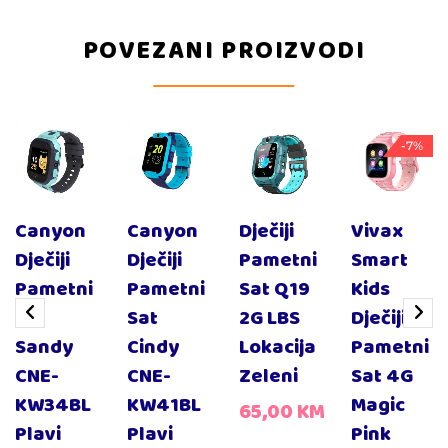
POVEZANI PROIZVODI
-7%
Canyon
Canyon
Dječiji
Vivax
Dječiji
Dječiji
Pametni
Smart
Pametni
Pametni
Sat Q19
Kids
Sat
Sat
2G LBS
Dječiji
Sandy
Cindy
Lokacija
Pametni
CNE-
CNE-
Zeleni
Sat 4G
KW34BL
KW41BL
Magic
65,00
KM
Plavi
Plavi
Pink