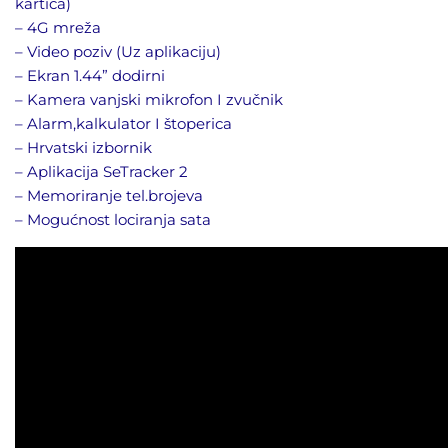
kartica)
– 4G mreža
– Video poziv (Uz aplikaciju)
– Ekran 1.44” dodirni
– Kamera vanjski mikrofon I zvučnik
– Alarm,kalkulator I štoperica
– Hrvatski izbornik
– Aplikacija SeTracker 2
– Memoriranje tel.brojeva
– Mogućnost lociranja sata