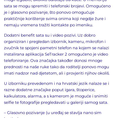
sata se mogu spremiti i telefonski brojevi. Omogućeno
je i glasovno pozivanje, što ponovo omogućuje
praktičnije korištenje svima onima koji negdje žure i
nemaju vremena tražiti kontakte po imeniku.
Dodatni benefit sata su i video pozivi. Uz dobro
organiziran i pregledan izbornik, kameru, mikrofon i
zvučnik te spojeni pametni telefon na kojem se nalazi
instalirana aplikacija SeTracker 2 omogućeno je video
telefoniranje. Ova značajka također donosi mnoge
prednosti na naše ruke tako da roditelji ponovo mogu
imati nadzor nad djetetom, ali i provjeriti njihov okoliš.
U izborniku prevedenom i na hrvatski jezik nalaze se i
razne dodatne značajke poput igara, štoperice,
kalkulatora, alarma, a s kamerom je moguće i snimiti
selfie te fotografije pregledavati u galeriji samog sata.
– Glasovno pozivanje (u uređaj se stavlja nano sim