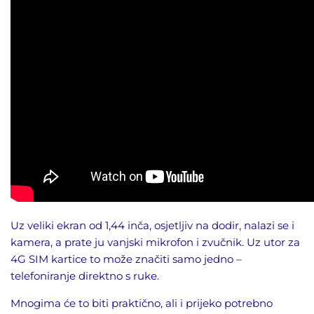
Uz veliki ekran od 1,44 inča, osjetljiv na dodir, nalazi se i
kamera, a prate ju vanjski mikrofon i zvučnik. Uz utor za
4G SIM kartice to može značiti samo jedno –
telefoniranje direktno s ruke.
Mnogima će to biti praktično, ali i prijeko potrebno