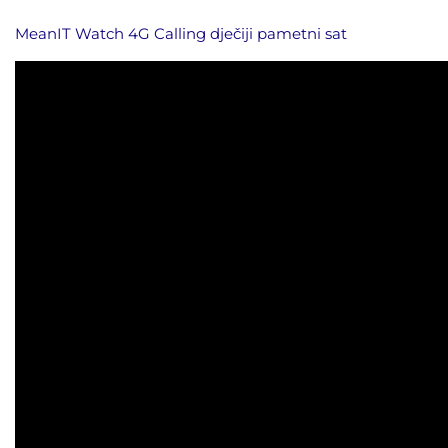
MeanIT Watch 4G Calling dječiji pametni sat