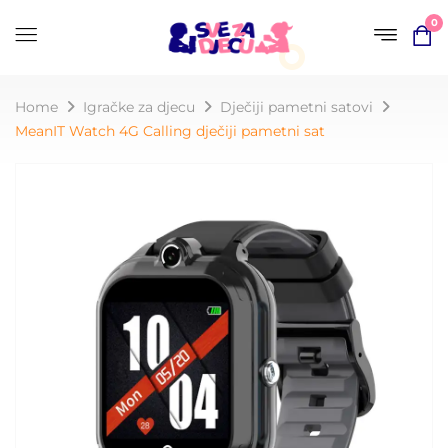
0
Home
Igračke za djecu
Dječiji pametni satovi
MeanIT Watch 4G Calling dječiji pametni sat