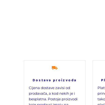
Dostava proizvoda
P
Cijena dostave zavisi od
Plat
prodavača, a kod nekih je i
prin
besplatna. Postoje proizvodi
tako
koje prodavci imaju na
plać