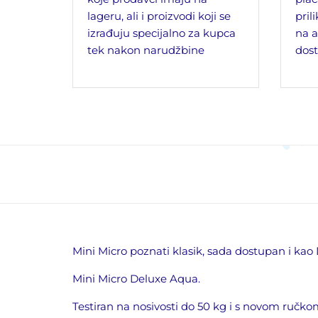
lageru, ali i proizvodi koji se
pril
izrađuju specijalno za kupca
na a
tek nakon narudžbine
dost
Mini Micro poznati klasik, sada dostup
an
i kao 
Mini Micro Deluxe Aqua.
Testiran na nosivosti do 50 kg
i s novom ručko