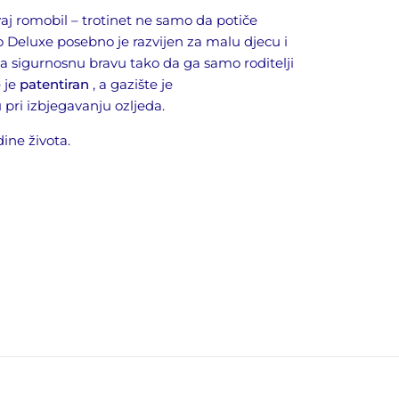
vaj romobil – trotinet ne samo da potiče
o Deluxe posebno je razvijen za malu djecu i
ima sigurnosnu bravu tako da ga samo roditelji
e
je
patentiran
, a
gazište
je
u
pri
izbjegavanju ozljeda.
dine života.