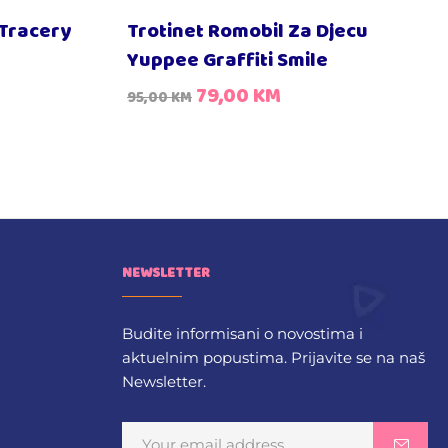
 Tracery
Trotinet Romobil Za Djecu
Yuppee Graffiti Smile
79,00
KM
95,00
KM
NEWSLETTER
Budite informisani o novostima i
aktuelnim popustima. Prijavite se na naš
Newsletter.