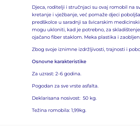
Djeca, roditelji i stručnjaci su ovaj romobil n
kretanje i vježbanje, već pomaže djeci poboljša
predškolce u s
a
radnji sa švicarskim medicinsk
mogu ukloniti, kad je potrebno, za
skladištenje
ojačan
o
fi
ber
staklom. Meka plastika i zaobljen
Zbog svoje iznimne izdržljivosti, trajnosti i pob
Osnovne karakteristike
Za uzrast: 2
-6 godina.
Pogodan za sve vrste asfalta.
Deklarisana nosivost:
50 kg.
Težina romobila: 1,99kg.