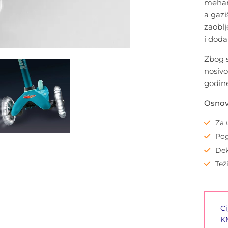
mehan
a
gazi
zaoblj
i
doda
Zbog s
nosivo
godine
Osnov
Za 
Pog
Dek
Tež
Ci
KM