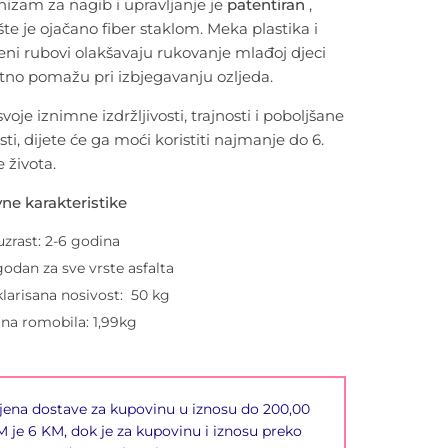
izam za nagib i upravljanje
je
patentiran
,
šte
je ojačan
o
fi
ber
staklom. Meka plastika i
eni rubovi olakšavaju rukovanje mlađoj djeci
tno
pomažu
pri
izbjegavanju ozljeda.
voje iznimne izdržljivosti, trajnosti i poboljšane
sti, dijete će ga moći koristiti najmanje do 6.
 života.
ne karakteristike
uzrast: 2
-6 godina
odan za sve vrste asfalta
larisana nosivost:
50 kg
ina romobila: 1,99kg
jena dostave za kupovinu u iznosu do 200,00
 je 6 KM, dok je za kupovinu i iznosu preko