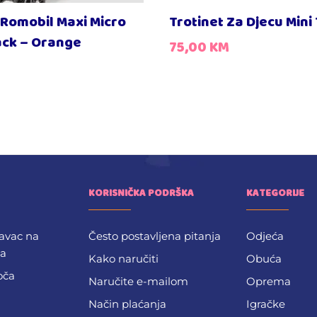
 Romobil Maxi Micro
Trotinet Za Djecu Mini
ack – Orange
75,00
KM
M
KORISNIČKA PODRŠKA
KATEGORIJE
avac na
Često postavljena pitanja
Odjeća
ba
Kako naručiti
Obuća
oča
Naručite e-mailom
Oprema
Način plaćanja
Igračke