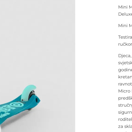
Mini M
Deluxe
Mini 
Testir
ručk
Djeca,
svjets
godin
kretan
ravnot
Micro 
predšk
stručn
sigurn
rodite
za
skl