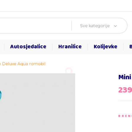
Sve kategorije
Autosjedalice
Hranilice
Kolijevke
o Deluxe Aqua romobil
Mini
23
BREN