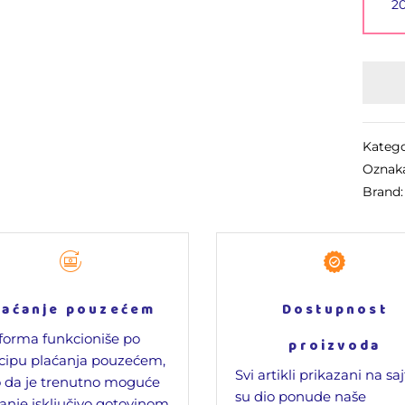
2
Katego
Oznak
Brand
laćanje pouzećem
Dostupnost
forma funkcioniše po
proizvoda
cipu plaćanja pouzećem,
Svi artikli prikazani na sa
 da je trenutno moguće
su dio ponude naše
anje isključivo gotovinom