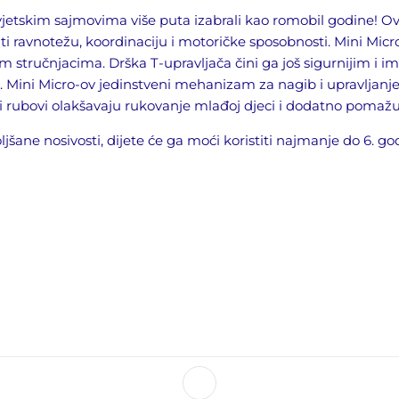
a svjetskim sajmovima više puta izabrali kao romobil godine
! O
ti ravnotežu, koordinaciju i motoričke sposobnosti. Mini Micr
im stručnjacima. Drška T-
upravljača
čini ga još sigurnijim i 
. Mini Micro-ov jedinstveni mehanizam za nagib i upravljanj
i rubovi olakšavaju rukovanje mlađoj djeci i
dodatno
pomaž
oljšane nosivosti, dijete će ga moći koristiti najmanje do 6. go