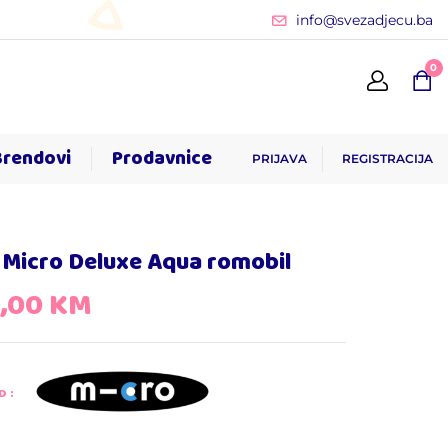
info@svezadjecu.ba
0
Brendovi
Prodavnice
PRIJAVA
REGISTRACIJA
 Micro Deluxe Aqua romobil
9,00
KM
D: