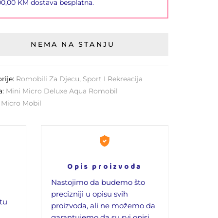
00,00 KM dostava besplatna.
NEMA NA STANJU
rije:
Romobili Za Djecu
,
Sport I Rekreacija
a:
Mini Micro Deluxe Aqua Romobil
:
Micro Mobil
Opis proizvoda
Nastojimo da budemo što
precizniji u opisu svih
jtu
proizvoda, ali ne možemo da
garantujemo da su svi opisi