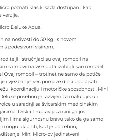
icro poznati klasik, sada dostup
an
i kao
 verzija.
Micro Deluxe Aqua.
an na nosivosti do 50 kg
i s novom
om
s
podesivom visinom.
 roditelji i stručnjaci su ovaj romobil na
kim sajmovima više puta izabrali kao romobil
e
! Ovaj romobil – trotinet ne samo da potiče
je i vježbanje, već pomaže djeci poboljšati
ežu, koordinaciju i motoričke sposobnosti. Mini
Deluxe posebno je razvijen za malu djecu i
olce u s
a
radnji sa švicarskim medicinskim
jacima. Drška T-
upravljača
čini ga još
ijim i ima sigurnosnu bravu tako da ga samo
lji mogu ukloniti, kad je potrebno,
adištenje
. Mini Micro-ov jedinstveni