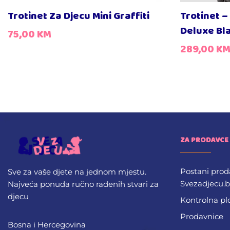
Trotinet Za Djecu Mini Graffiti
Trotinet –
Deluxe Bl
75,00
KM
289,00
K
ZA PRODAVCE
Postani prod
Sve za vaše djete na jednom mjestu.
Svezadjecu.
Najveća ponuda ručno rađenih stvari za
djecu
Kontrolna pl
Prodavnice
Bosna i Hercegovina