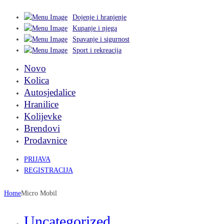
Dojenje i hranjenje
Kupanje i njega
Spavanje i sigurnost
Sport i rekreacija
Novo
Kolica
Autosjedalice
Hranilice
Kolijevke
Brendovi
Prodavnice
PRIJAVA
REGISTRACIJA
Home
Micro Mobil
Uncategorized