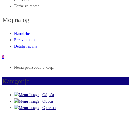
Torbe za mame
Moj nalog
Narudžbe
Preuzimanja
Detalji računa
0
Nema proizvoda u korpi
Kategorije
Odjeća
Obuća
Oprema