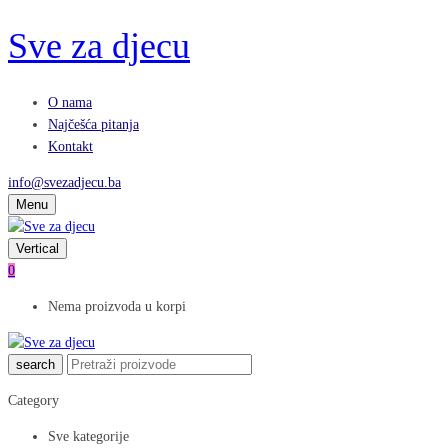
Sve za djecu
O nama
Najčešća pitanja
Kontakt
info@svezadjecu.ba
Menu
Vertical
0
Nema proizvoda u korpi
search
Category
Sve kategorije