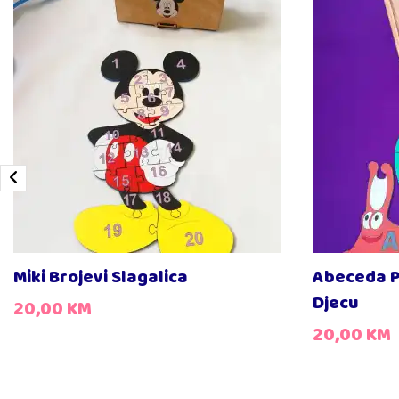
Miki Brojevi Slagalica
Abeceda P
Djecu
20,00
KM
20,00
KM