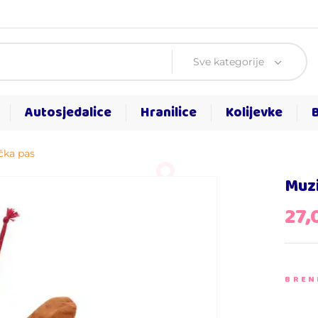
Sve kategorije
Autosjedalice
Hranilice
Kolijevke
čka pas
Muzi
27
BREN