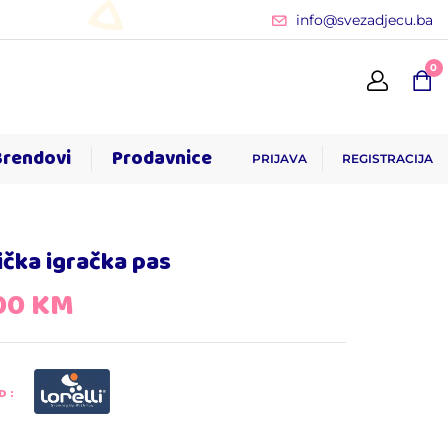
info@svezadjecu.ba
0
Brendovi
Prodavnice
PRIJAVA
REGISTRACIJA
čka igračka pas
,00
KM
D: