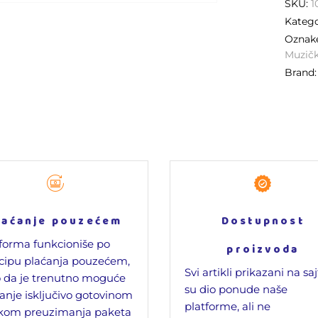
SKU:
1
Katego
Oznak
Muzičk
Brand
laćanje pouzećem
Dostupnost
forma funkcioniše po
proizvoda
cipu plaćanja pouzećem,
Svi artikli prikazani na sa
 da je trenutno moguće
su dio ponude naše
anje isključivo gotovinom
platforme, ali ne
ikom preuzimanja paketa