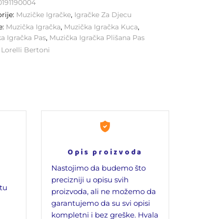
0191190004
rije:
Muzičke Igračke
,
Igračke Za Djecu
e:
Muzička Igračka
,
Muzička Igračka Kuca
,
a Igračka Pas
,
Muzička Igračka Plišana Pas
:
Lorelli Bertoni
Opis proizvoda
Nastojimo da budemo što
precizniji u opisu svih
jtu
proizvoda, ali ne možemo da
garantujemo da su svi opisi
kompletni i bez greške. Hvala