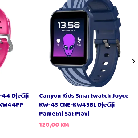
44 Dječiji
Canyon Kids Smartwatch Joyce
E-KW44PP
KW-43 CNE-KW43BL Dječiji
Pametni Sat Plavi
120,00
KM