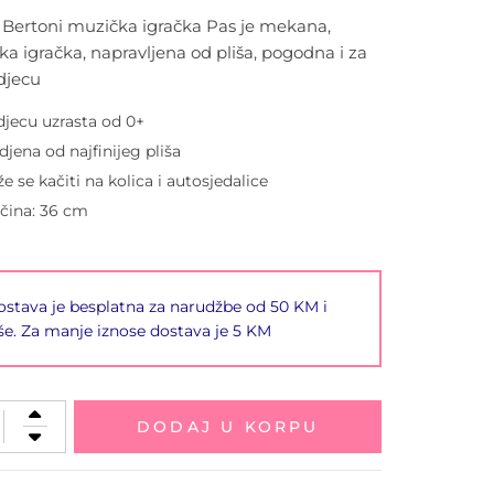
i Bertoni muzička igračka Pas je mekana,
a igračka, napravljena od pliša, pogodna i za
djecu
djecu uzrasta od 0+
adjena od najfinijeg pliša
e se kačiti na kolica i autosjedalice
ičina: 36 cm
stava je besplatna za narudžbe od 50 KM i
še. Za manje iznose dostava je 5 KM
DODAJ U KORPU