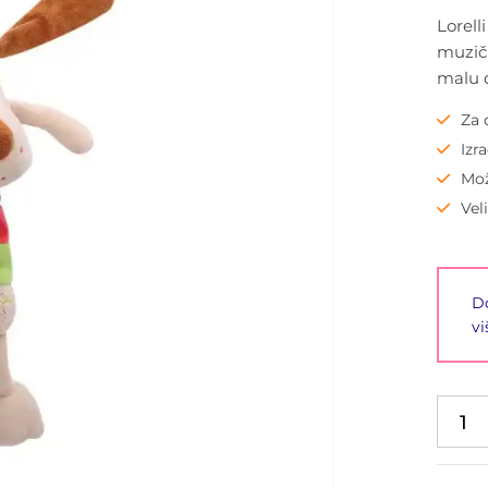
Lorell
muzičk
malu 
Za 
Izr
Mož
Vel
Do
vi