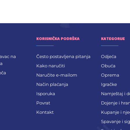
KORISNIČKA PODRŠKA
KATEGORIJE
avac na
Često postavljena pitanja
Odjeća
ba
Kako naručiti
Obuća
oča
Naručite e-mailom
Oprema
Način plaćanja
Igračke
Isporuka
Namještaj i 
Povrat
Dojenje i hra
Kontakt
Kupanje i nj
Spavanje i si