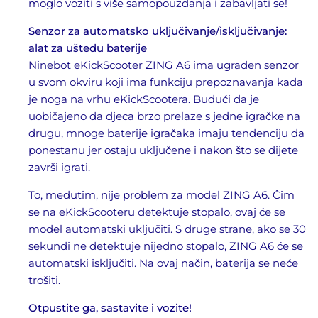
moglo voziti s više samopouzdanja i zabavljati se!
Senzor za automatsko uključivanje/isključivanje:
alat za uštedu baterije
Ninebot eKickScooter ZING A6 ima ugrađen senzor
u svom okviru koji ima funkciju prepoznavanja kada
je noga na vrhu eKickScootera. Budući da je
uobičajeno da djeca brzo prelaze s jedne igračke na
drugu, mnoge baterije igračaka imaju tendenciju da
ponestanu jer ostaju uključene i nakon što se dijete
završi igrati.
To, međutim, nije problem za model ZING A6. Čim
se na eKickScooteru detektuje stopalo, ovaj će se
model automatski uključiti. S druge strane, ako se 30
sekundi ne detektuje nijedno stopalo, ZING A6 će se
automatski isključiti. Na ovaj način, baterija se neće
trošiti.
Otpustite ga, sastavite i vozite!