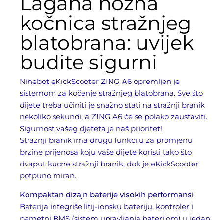
Lagana nožna
kočnica stražnjeg
blatobrana: uvijek
budite sigurni
Ninebot eKickScooter ZING A6 opremljen je
sistemom za kočenje stražnjeg blatobrana. Sve što
dijete treba učiniti je snažno stati na stražnji branik
nekoliko sekundi, a ZING A6 će se polako zaustaviti.
Sigurnost vašeg djeteta je naš prioritet!
Stražnji branik ima drugu funkciju za promjenu
brzine prijenosa koju vaše dijete koristi tako što
dvaput kucne stražnji branik, dok je eKickScooter
potpuno miran.
Kompaktan dizajn baterije visokih performansi
Baterija integriše litij-ionsku bateriju, kontroler i
pametni BMS (sistem upravljanja baterijom) u jedan