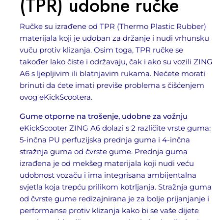
(TPR) udobne ručke
Ručke su izrađene od TPR (Thermo Plastic Rubber)
materijala koji je udoban za držanje i nudi vrhunsku
vuču protiv klizanja. Osim toga, TPR ručke se
također lako čiste i održavaju, čak i ako su vozili ZING
A6 s ljepljivim ili blatnjavim rukama. Nećete morati
brinuti da ćete imati previše problema s čišćenjem
ovog eKickScootera.
Gume otporne na trošenje, udobne za vožnju
eKickScooter ZING A6 dolazi s 2 različite vrste guma:
5-inčna PU perfuzijska prednja guma i 4-inčna
stražnja guma od čvrste gume. Prednja guma
izrađena je od mekšeg materijala koji nudi veću
udobnost vozaču i ima integrisana ambijentalna
svjetla koja trepću prilikom kotrljanja. Stražnja guma
od čvrste gume redizajnirana je za bolje prijanjanje i
performanse protiv klizanja kako bi se vaše dijete