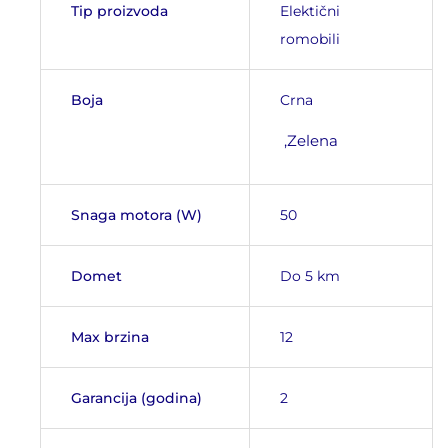
Tip proizvoda
Elektični
romobili
Boja
Crna
,Zelena
Snaga motora (W)
50
Domet
Do 5 km
Max brzina
12
Garancija (godina)
2