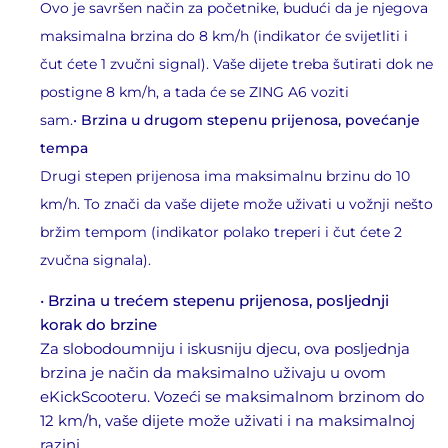
Ovo je savršen način za početnike, budući da je njegova
maksimalna brzina do 8 km/h (indikator će svijetliti i
čut ćete 1 zvučni signal). Vaše dijete treba šutirati dok ne
postigne 8 km/h, a tada će se ZING A6 voziti
sam.•
Brzina u drugom stepenu prijenosa, povećanje
tempa
Drugi stepen prijenosa ima maksimalnu brzinu do 10
km/h. To znači da vaše dijete može uživati ​​u vožnji nešto
bržim tempom (indikator polako treperi i čut ćete 2
zvučna signala).
•
Brzina u trećem stepenu prijenosa, posljednji
korak do brzine
Za slobodoumniju i iskusniju djecu, ova posljednja
brzina je način da maksimalno uživaju u ovom
eKickScooteru. Vozeći se maksimalnom brzinom do
12 km/h, vaše dijete može uživati ​​i na maksimalnoj
razini.