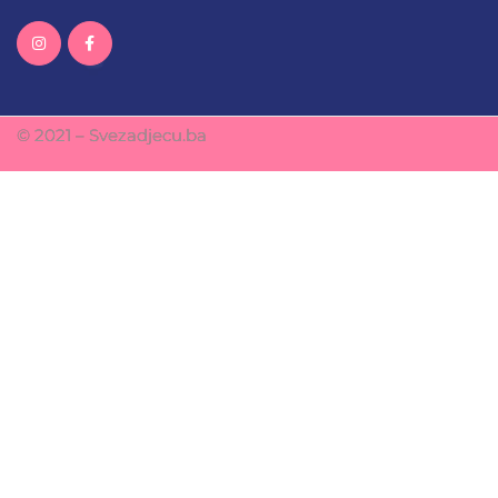
© 2021 – Svezadjecu.ba