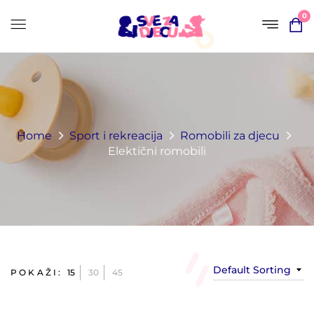
0
Home
Sport i rekreacija
Romobili za djecu
Elektični romobili
Default Sorting
POKAŽI:
15
30
45