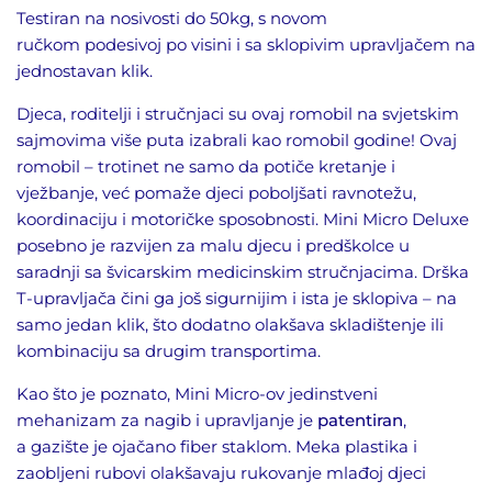
Testiran na nosivosti do 50kg,
s novom
ručkom
podesivoj po visini i sa sklopivim upravljačem na
jednostavan klik.
Djeca, roditelji i stručnjaci su ovaj romobil na svjetskim
sajmovima više puta izabrali kao romobil godine
! Ovaj
romobil – trotinet ne samo da potiče kretanje i
vježbanje, već pomaže djeci poboljšati ravnotežu,
koordinaciju i motoričke sposobnosti. Mini Micro Deluxe
posebno je razvijen za malu djecu i predškolce u
s
a
radnji sa švicarskim medicinskim stručnjacima. Drška
T-
upravljača
čini ga još sigurnijim i ista je sklopiva – na
samo jedan klik, što dodatno olakšava skladištenje ili
kombinaciju sa drugim transportima
.
Kao što je poznato, Mini Micro-ov jedinstveni
mehanizam za nagib i upravljanje
je
patentiran
,
a
gazište
je ojačan
o
fi
ber
staklom. Meka plastika i
zaobljeni rubovi olakšavaju rukovanje mlađoj djeci