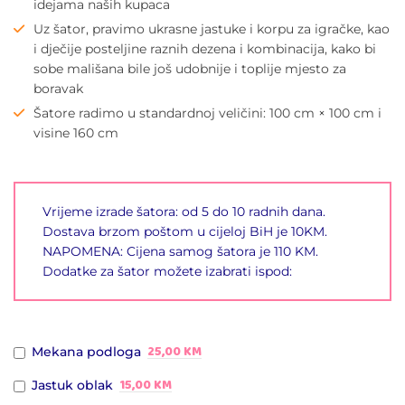
idejama naših kupaca
Uz šator, pravimo ukrasne jastuke i korpu za igračke, kao
i dječije posteljine raznih dezena i kombinacija, kako bi
sobe mališana bile još udobnije i toplije mjesto za
boravak
Šatore radimo u standardnoj veličini: 100 cm × 100 cm i
visine 160 cm
Vrijeme izrade šatora: od 5 do 10 radnih dana.
Dostava brzom poštom u cijeloj BiH je 10KM.
NAPOMENA: Cijena samog šatora je 110 KM.
Dodatke za šator možete izabrati ispod:
25,00 KM
Mekana podloga
15,00 KM
Jastuk oblak