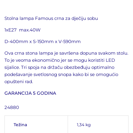
Stolna lampa Famous crna za dječiju sobu
1xE27 max.40W
D-400mm x S-150mm x V-590mm
Ova crna stona lampa je savršena dopuna svakom stolu.
To je veoma ekonomično jer se mogu koristiti LED
sijalice. Tri spoja na držaču obezbeđuju optimalno
podešavanje svetlosnog snopa kako bi se omogućio
opušteni rad.
GARANCIJA 5 GODINA
24880
Težina
1,34 kg