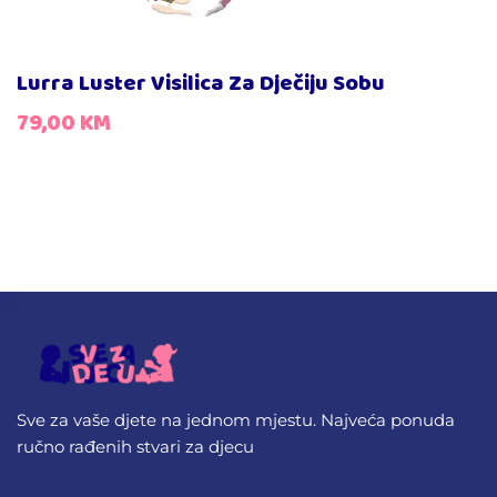
Lurra Luster Visilica Za Dječiju Sobu
79,00
KM
Sve za vaše djete na jednom mjestu. Najveća ponuda
ručno rađenih stvari za djecu