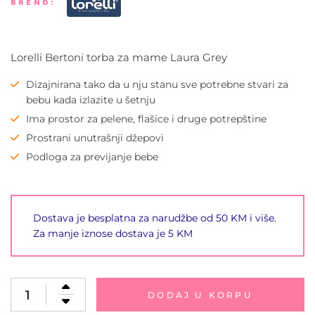
BREND:
Lorelli Bertoni torba za mame Laura Grey
Dizajnirana tako da u nju stanu sve potrebne stvari za
bebu kada izlazite u šetnju
Ima prostor za pelene, flašice i druge potrepštine
Prostrani unutrašnji džepovi
Podloga za previjanje bebe
Dostava je besplatna za narudžbe od 50 KM i više.
Za manje iznose dostava je 5 KM
DODAJ U KORPU