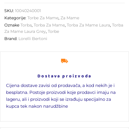
SKU:
10040240001
Kategorije:
Torbe Za Mame
,
Za Mame
Oznake
Torba
,
Torba Za Mame
,
Torba Za Mame Laura
,
Torba
Za Mame Laura Grey
,
Torbe
Brand:
Lorelli Bertoni
Dostava proizvoda
Cijena dostave zavisi od prodavača, a kod nekih je i
besplatna. Postoje proizvodi koje prodavci imaju na
lageru, ali i proizvodi koji se izrađuju specijalno za
kupca tek nakon narudžbine