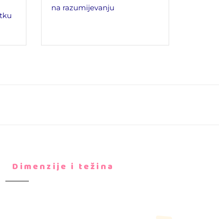
na razumijevanju
tku
Dimenzije i težina