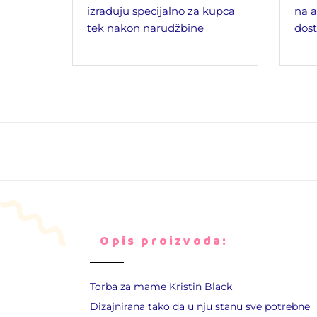
izrađuju specijalno za kupca
na a
tek nakon narudžbine
dost
Opis proizvoda:
Torba za mame Kristin Black
Dizajnirana tako da u nju stanu sve potrebne