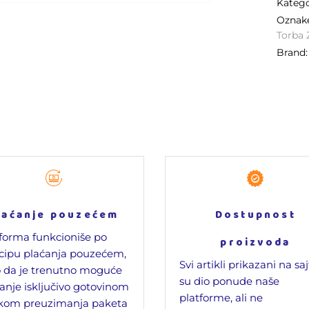
Katego
Ozna
Torba 
Brand
laćanje pouzećem
Dostupnost
forma funkcioniše po
proizvoda
cipu plaćanja pouzećem,
Svi artikli prikazani na sa
 da je trenutno moguće
su dio ponude naše
anje isključivo gotovinom
platforme, ali ne
ikom preuzimanja paketa