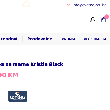
info@svezadjecu.ba
0
Brendovi
Prodavnice
PRIJAVA
REGISTRACIJA
a za mame Kristin Black
,00
KM
D: