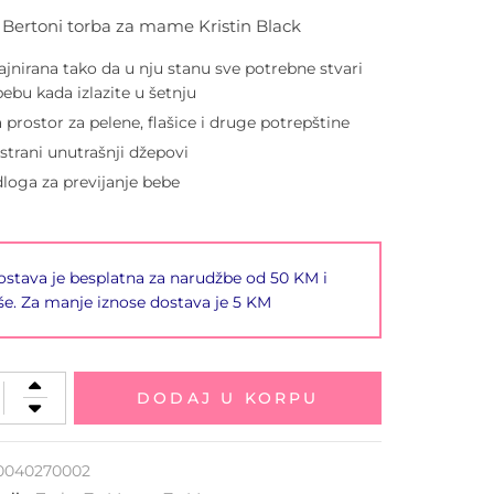
i Bertoni torba za mame Kristin Black
ajnirana tako da u nju stanu sve potrebne stvari
bebu kada izlazite u šetnju
 prostor za pelene, flašice i druge potrepštine
strani unutrašnji džepovi
loga za previjanje bebe
stava je besplatna za narudžbe od 50 KM i
še. Za manje iznose dostava je 5 KM
DODAJ U KORPU
0040270002