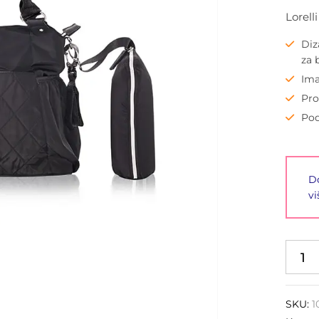
Lorell
Diz
za 
Ima
Pro
Pod
Do
vi
SKU:
1