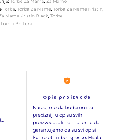
rije:
Torbe Za Mame
,
Za Mame
ke
Torba
,
Torba Za Mame
,
Torba Za Mame Kristin
,
Za Mame Kristin Black
,
Torbe
:
Lorelli Bertoni
Opis proizvoda
Nastojimo da budemo što
precizniji u opisu svih
jtu
proizvoda, ali ne možemo da
garantujemo da su svi opisi
kompletni i bez greške. Hvala