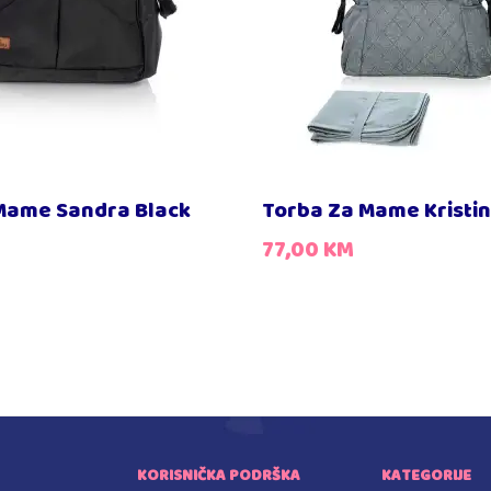
Mame Sandra Black
Torba Za Mame Kristin
77,00
KM
KORISNIČKA PODRŠKA
KATEGORIJE