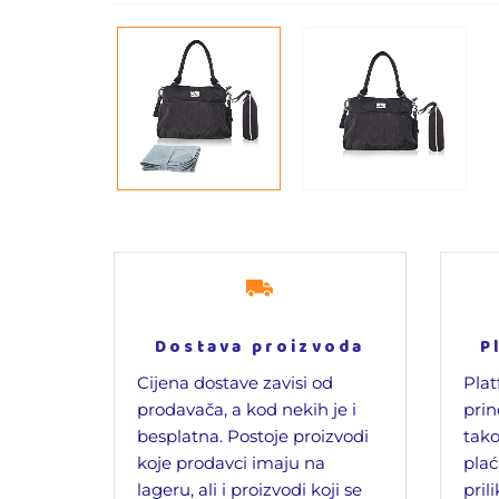
Dostava proizvoda
P
Cijena dostave zavisi od
Plat
prodavača, a kod nekih je i
prin
besplatna. Postoje proizvodi
tako
koje prodavci imaju na
plać
lageru, ali i proizvodi koji se
pril