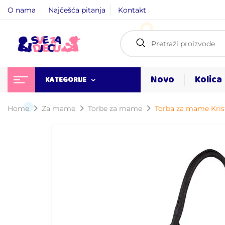
O nama
Najčešća pitanja
Kontakt
Novo
Kolica
KATEGORIJE
Home
Za mame
Torbe za mame
Torba za mame Kris