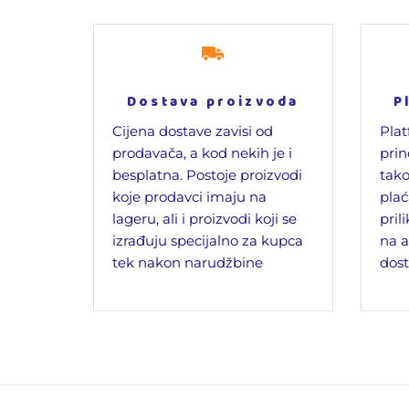
Dostava proizvoda
P
Cijena dostave zavisi od
Plat
prodavača, a kod nekih je i
prin
besplatna. Postoje proizvodi
tako
koje prodavci imaju na
plać
lageru, ali i proizvodi koji se
pril
izrađuju specijalno za kupca
na a
tek nakon narudžbine
dost