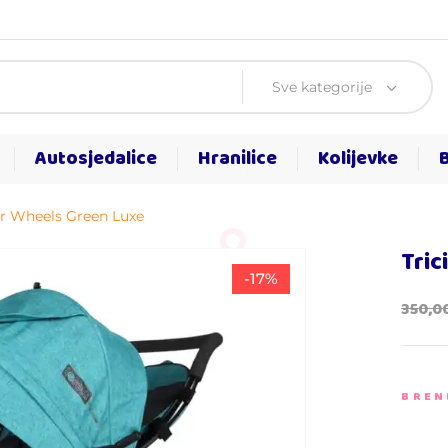
Sve kategorije
Autosjedalice
Hranilice
Kolijevke
Air Wheels Green Luxe
Tric
-17%
350,0
BREN