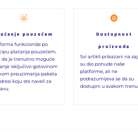
laćanje pouzećem
Dostupnost
forma funkcioniše po
proizvoda
cipu plaćanja pouzećem,
Svi artikli prikazani na sa
 da je trenutno moguće
su dio ponude naše
anje isključivo gotovinom
platforme, ali ne
ikom preuzimanja paketa
podrazumijeva se da su
dresi koju ste naveli za
dostupni u svakom trenu
avu.