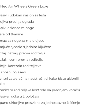
l Neo Air Wheels Green Luxe
esiv i udoban naslon za leđa
ojiva prednja ograda
opivi oslonac za noge
ara od tkanine
onac za noge za malu djecu
irajuće sjedalo s jednim ključem
ožaj: natrag prema roditelju
ožaj: licem prema roditelju
icija: kontrola roditeljstva
urnosni pojasevi
entni zatvarač na nadstrešnici kako biste uklonili
nilo
anizam roditeljske kontrole na prednjem kotaču
esiva ručka u 2 položaja
puno uklonjive presvlake za jednostavno čišćenje