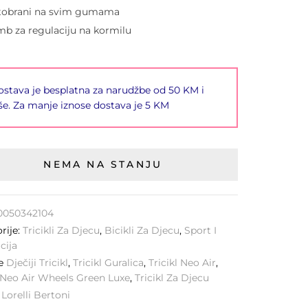
tobrani na svim gumama
b za regulaciju na kormilu
stava je besplatna za narudžbe od 50 KM i
še. Za manje iznose dostava je 5 KM
NEMA NA STANJU
0050342104
rije:
Tricikli Za Djecu
,
Bicikli Za Djecu
,
Sport I
cija
ke
Dječiji Tricikl
,
Tricikl Guralica
,
Tricikl Neo Air
,
l Neo Air Wheels Green Luxe
,
Tricikl Za Djecu
:
Lorelli Bertoni