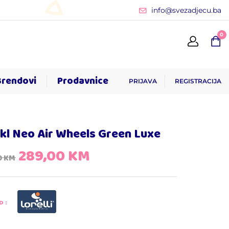
info@svezadjecu.ba
0
Brendovi
Prodavnice
PRIJAVA
REGISTRACIJA
ikl Neo Air Wheels Green Luxe
289,00
KM
0
KM
D: