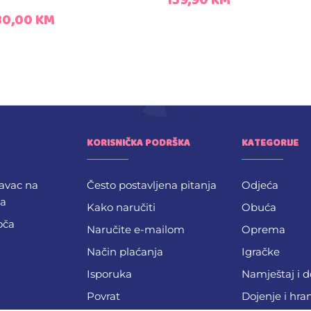
139,90
KM
80,00
KM
KORISNIČKA PODRŠKA
KATEGORIJE
avac na
Često postavljena pitanja
Odjeća
ba
Kako naručiti
Obuća
oča
Naručite e-mailom
Oprema
Način plaćanja
Igračke
Isporuka
Namještaj i 
Povrat
Dojenje i hra