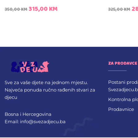
315,00
KM
2
350,00
KM
325,00
KM
ZA PRODAVCE
Postani prod
Sve za vaše djete na jednom mjestu.
Svezadjecu.
Najveća ponuda ručno rađenih stvari za
djecu
Kontrolna pl
Prodavnice
Bosna i Hercegovina
Email: info@svezadjecu.ba