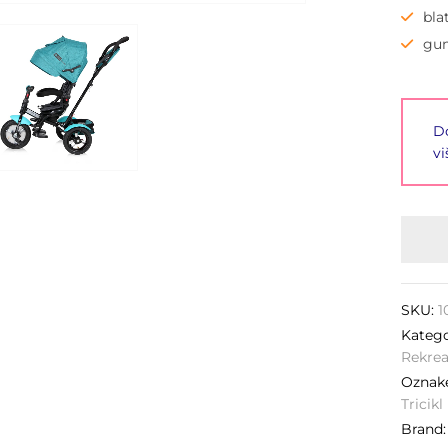
bla
gum
Do
vi
SKU:
1
Katego
Rekrea
Ozna
Tricik
Brand