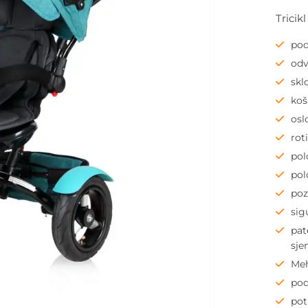
Tricik
pod
odv
skl
koš
osl
rot
pol
pol
poz
sig
pat
sje
Meh
pod
pot