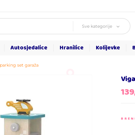
Sve kategorije
Autosjedalice
Hranilice
Kolijevke
 parking set garaža
Viga
139
BREN