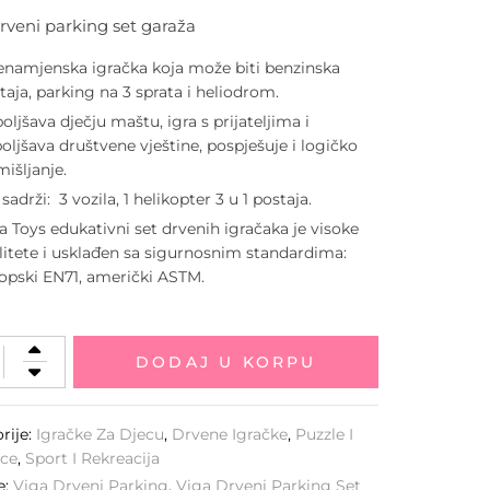
rveni parking set garaža
enamjenska igračka koja može biti benzinska
taja, parking na 3 sprata i heliodrom.
oljšava dječju maštu, igra s prijateljima i
oljšava društvene vještine, pospješuje i logičko
mišljanje.
 sadrži: 3 vozila, 1 helikopter 3 u 1 postaja.
a Toys edukativni set drvenih igračaka je visoke
litete i usklađen sa sigurnosnim standardima:
opski EN71, američki ASTM.
DODAJ U KORPU
rije:
Igračke Za Djecu
,
Drvene Igračke
,
Puzzle I
ice
,
Sport I Rekreacija
e:
Viga Drveni Parking
,
Viga Drveni Parking Set