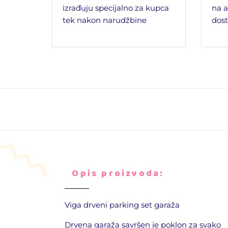
izrađuju specijalno za kupca
na a
tek nakon narudžbine
dost
Opis proizvoda:
Viga drveni parking set garaža
Drvena garaža savršen je poklon za svako