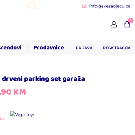
info@svezadjecu.ba
0
Brendovi
Prodavnice
PRIJAVA
REGISTRACIJA
 drveni parking set garaža
,90
KM
D: