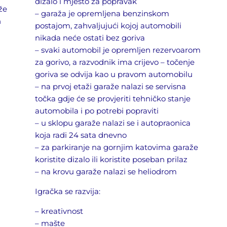
dizalo i mjesto za popravak
ože
– garaža je opremljena benzinskom
h
postajom, zahvaljujući kojoj automobili
nikada neće ostati bez goriva
– svaki automobil je opremljen rezervoarom
za gorivo, a razvodnik ima crijevo – točenje
goriva se odvija kao u pravom automobilu
– na prvoj etaži garaže nalazi se servisna
točka gdje će se provjeriti tehničko stanje
automobila i po potrebi popraviti
– u sklopu garaže nalazi se i autopraonica
koja radi 24 sata dnevno
– za parkiranje na gornjim katovima garaže
koristite dizalo ili koristite poseban prilaz
– na krovu garaže nalazi se heliodrom
Igračka se razvija:
– kreativnost
– mašte