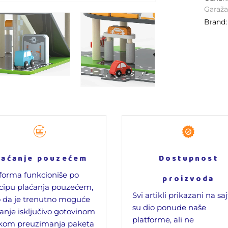
Garaž
Brand
laćanje pouzećem
Dostupnost
forma funkcioniše po
proizvoda
cipu plaćanja pouzećem,
Svi artikli prikazani na sa
 da je trenutno moguće
su dio ponude naše
anje isključivo gotovinom
platforme, ali ne
ikom preuzimanja paketa