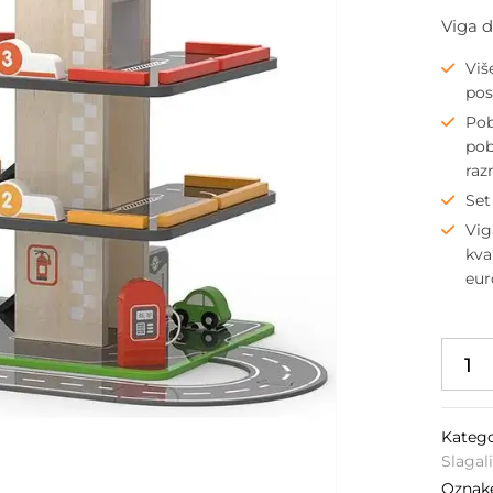
Viga d
Viš
pos
Pob
pob
raz
Set
Vig
kva
eur
Katego
Slagal
Oznak