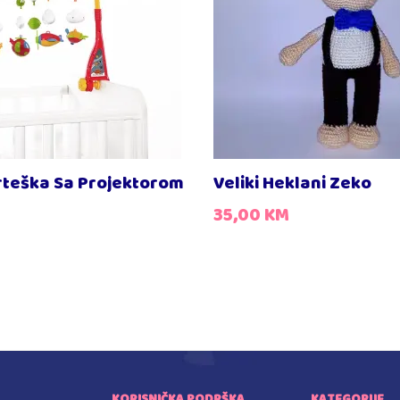
rteška Sa Projektorom
Veliki Heklani Zeko
35,00
KM
KORISNIČKA PODRŠKA
KATEGORIJE