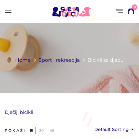
0
Home
Sport i rekreacija
Bicikli za djecu
Dječiji bicikli
Default Sorting
POKAŽI:
15
30
45