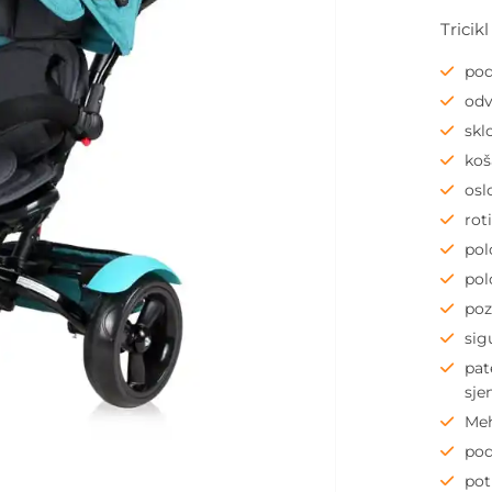
Tricik
pod
odv
skl
koš
osl
rot
pol
pol
poz
sig
pat
sje
Meh
pod
pot