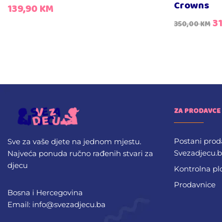
Crowns
139,90
KM
3
350,00
KM
ZA PRODAVCE
Postani prod
Sve za vaše djete na jednom mjestu.
Svezadjecu.
Najveća ponuda ručno rađenih stvari za
djecu
Kontrolna pl
Prodavnice
Bosna i Hercegovina
Email: info@svezadjecu.ba