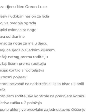
l za djecu Neo Green Luxe
esiv i udoban naslon za leđa
ojiva prednja ograda
opivi oslonac za noge
ara od tkanine
onac za noge za malu djecu
irajuće sjedalo s jednim ključem
ožaj: natrag prema roditelju
ožaj: licem prema roditelju
icija: kontrola roditeljstva
urnosni pojasevi
entni zatvarač na nadstrešnici kako biste uklonili
nilo
anizam roditeljske kontrole na prednjem kotaču
esiva ručka u 2 položaja
puno uklonjive presvlake za jednostavno čišćenje