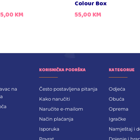
Colour Box
15,00
KM
55,00
KM
KORISNIČKA PODRŠKA
KATEGORIJE
avac na
Često postavljena pitanja
Odjeća
ba
Kako naručiti
Obuća
oča
Naručite e-mailom
Oprema
Način plaćanja
Igračke
Isporuka
Namještaj i 
Povrat
Dojenje i hra