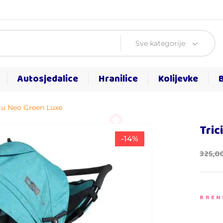
Sve kategorije
Autosjedalice
Hranilice
Kolijevke
ecu Neo Green Luxe
Tric
-14%
325,0
BREN