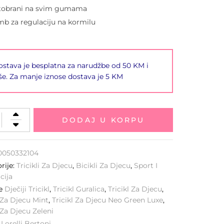
tobrani na svim gumama
b za regulaciju na kormilu
stava je besplatna za narudžbe od 50 KM i
še. Za manje iznose dostava je 5 KM
DODAJ U KORPU
0050332104
rije:
Tricikli Za Djecu
,
Bicikli Za Djecu
,
Sport I
cija
ke
Dječiji Tricikl
,
Tricikl Guralica
,
Tricikl Za Djecu
,
l Za Djecu Mint
,
Tricikl Za Djecu Neo Green Luxe
,
l Za Djecu Zeleni
:
Lorelli Bertoni