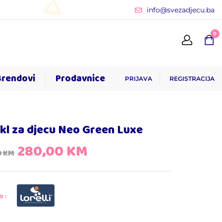
info@svezadjecu.ba
0
Brendovi
Prodavnice
PRIJAVA
REGISTRACIJA
ikl za djecu Neo Green Luxe
280,00
KM
0
KM
D: