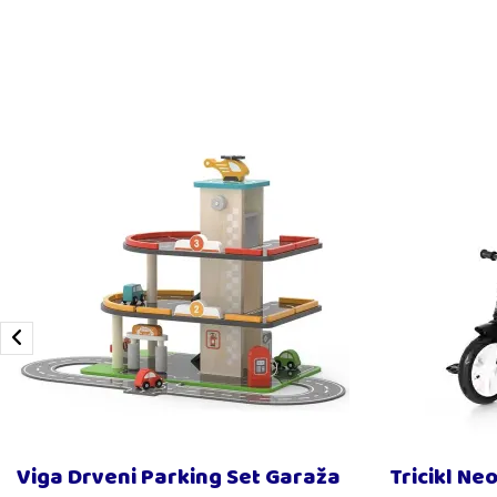
Viga Drveni Parking Set Garaža
Tricikl Ne