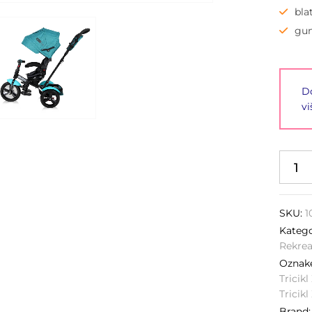
bla
gum
Do
vi
SKU:
1
Katego
Rekrea
Ozna
Tricik
Tricik
Brand