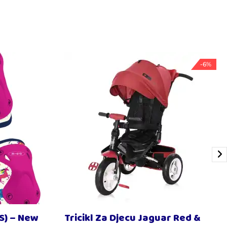
-6%
(S) – New
Tricikl Za Djecu Jaguar Red &