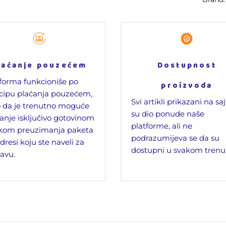
laćanje pouzećem
Dostupnost
forma funkcioniše po
proizvoda
cipu plaćanja pouzećem,
Svi artikli prikazani na sa
 da je trenutno moguće
su dio ponude naše
anje isključivo gotovinom
platforme, ali ne
ikom preuzimanja paketa
podrazumijeva se da su
dresi koju ste naveli za
dostupni u svakom trenu
avu.