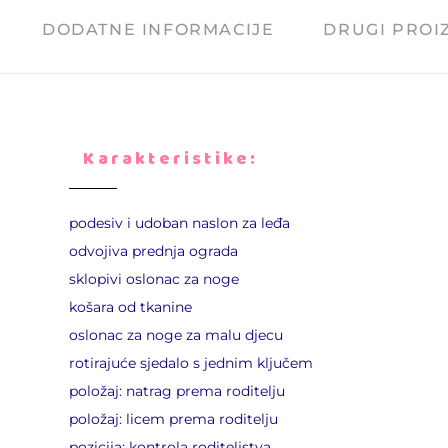
DODATNE INFORMACIJE
DRUGI PROI
Karakteristike:
podesiv i udoban naslon za leđa
odvojiva prednja ograda
sklopivi oslonac za noge
košara od tkanine
oslonac za noge za malu djecu
rotirajuće sjedalo s jednim ključem
položaj: natrag prema roditelju
položaj: licem prema roditelju
pozicija: kontrola roditeljstva