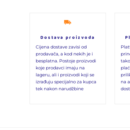
Dostava proizvoda
P
Cijena dostave zavisi od
Plat
prodavača, a kod nekih je i
prin
besplatna. Postoje proizvodi
tako
koje prodavci imaju na
plać
lageru, ali i proizvodi koji se
pril
izrađuju specijalno za kupca
na a
tek nakon narudžbine
dost