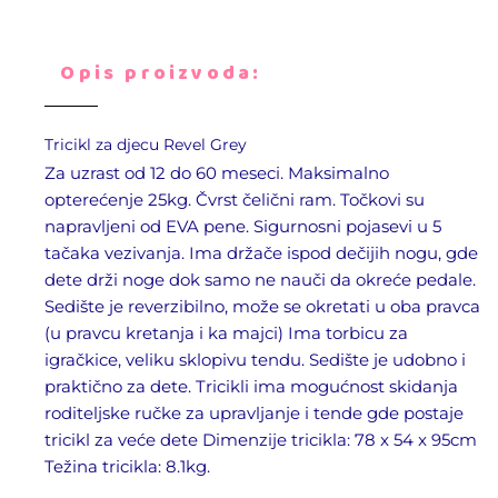
Opis proizvoda:
Tricikl za djecu
Revel Grey
Za uzrast od 12 do 60 meseci. Maksimalno
opterećenje 25kg. Čvrst čelični ram. Točkovi su
napravljeni od EVA pene. Sigurnosni pojasevi u 5
tačaka vezivanja. Ima držače ispod dečijih nogu, gde
dete drži noge dok samo ne nauči da okreće pedale.
Sedište je reverzibilno, može se okretati u oba pravca
(u pravcu kretanja i ka majci) Ima torbicu za
igračkice, veliku sklopivu tendu. Sedište je udobno i
praktično za dete. Tricikli ima mogućnost skidanja
roditeljske ručke za upravljanje i tende gde postaje
tricikl za veće dete Dimenzije tricikla: 78 x 54 x 95cm
Težina tricikla: 8.1kg.