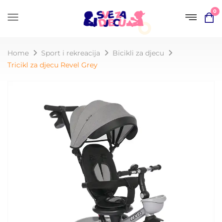
0
Home
Sport i rekreacija
Bicikli za djecu
Tricikl za djecu Revel Grey