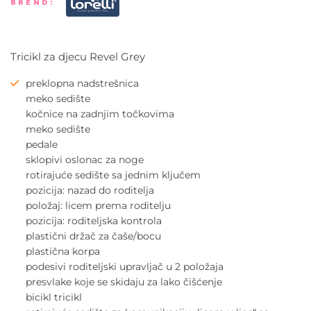
BREND:
Tricikl za djecu Revel Grey
preklopna nadstrešnica
meko sedište
kočnice na zadnjim točkovima
meko sedište
pedale
sklopivi oslonac za noge
rotirajuće sedište sa jednim ključem
pozicija: nazad do roditelja
položaj: licem prema roditelju
pozicija: roditeljska kontrola
plastični držač za čaše/bocu
plastična korpa
podesivi roditeljski upravljač u 2 položaja
presvlake koje se skidaju za lako čišćenje
bicikl tricikl