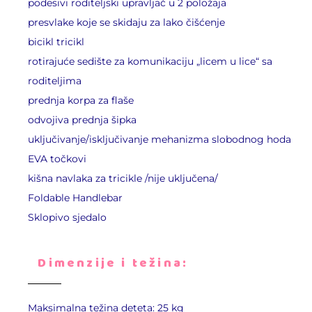
podesivi roditeljski upravljač u 2 položaja
presvlake koje se skidaju za lako čišćenje
bicikl tricikl
rotirajuće sedište za komunikaciju „licem u lice“ sa
roditeljima
prednja korpa za flaše
odvojiva prednja šipka
uključivanje/isključivanje mehanizma slobodnog hoda
EVA točkovi
kišna navlaka za tricikle /nije uključena/
Foldable Handlebar
Sklopivo sjedalo
Dimenzije i težina:
Maksimalna težina deteta: 25 kg