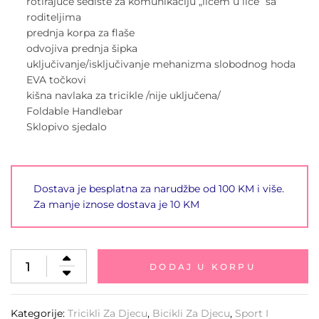
rotirajuće sedište za komunikaciju „licem u lice“ sa
roditeljima
prednja korpa za flaše
odvojiva prednja šipka
uključivanje/isključivanje mehanizma slobodnog hoda
EVA točkovi
kišna navlaka za tricikle /nije uključena/
Foldable Handlebar
Sklopivo sjedalo
Dostava je besplatna za narudžbe od 100 KM i više.
Za manje iznose dostava je 10 KM
DODAJ U KORPU
Kategorije:
Tricikli Za Djecu
,
Bicikli Za Djecu
,
Sport I