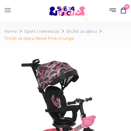
0
Home
Sport i rekreacija
Bicikli za djecu
Tricikl za djecu Revel Pink Grunge