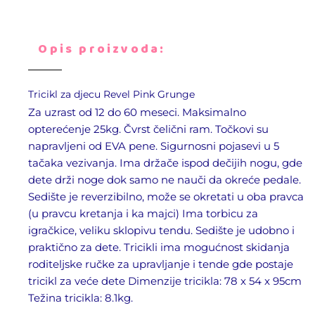
Opis proizvoda:
Tricikl za djecu
Revel Pink Grunge
Za uzrast od 12 do 60 meseci. Maksimalno
opterećenje 25kg. Čvrst čelični ram. Točkovi su
napravljeni od EVA pene. Sigurnosni pojasevi u 5
tačaka vezivanja. Ima držače ispod dečijih nogu, gde
dete drži noge dok samo ne nauči da okreće pedale.
Sedište je reverzibilno, može se okretati u oba pravca
(u pravcu kretanja i ka majci) Ima torbicu za
igračkice, veliku sklopivu tendu. Sedište je udobno i
praktično za dete. Tricikli ima mogućnost skidanja
roditeljske ručke za upravljanje i tende gde postaje
tricikl za veće dete Dimenzije tricikla: 78 x 54 x 95cm
Težina tricikla: 8.1kg.