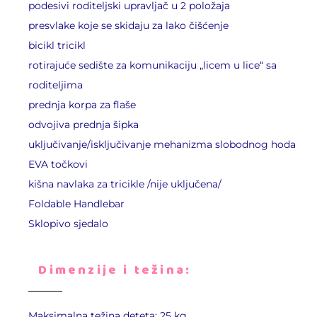
podesivi roditeljski upravljač u 2 položaja
presvlake koje se skidaju za lako čišćenje
bicikl tricikl
rotirajuće sedište za komunikaciju „licem u lice“ sa
roditeljima
prednja korpa za flaše
odvojiva prednja šipka
uključivanje/isključivanje mehanizma slobodnog hoda
EVA točkovi
kišna navlaka za tricikle /nije uključena/
Foldable Handlebar
Sklopivo sjedalo
Dimenzije i težina:
Maksimalna težina deteta: 25 kg