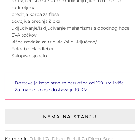
rotirajuće sedište za komunikaciju „licem u lice“ sa
roditeljima
prednja korpa za flaše
odvojiva prednja šipka
uključivanje/isključivanje mehanizma slobodnog hoda
EVA točkovi
kišna navlaka za tricikle /nije uključena/
Foldable Handlebar
Sklopivo sjedalo
Dostava je besplatna za narudžbe od 100 KM i više.
Za manje iznose dostava je 10 KM
NEMA NA STANJU
Kategorije:
Tricikli Za Djecu
,
Bicikli Za Djecu
,
Sport I