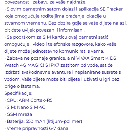
povezanost i zabavu za vaše najdraže.
• S ovim pametnim satom dolazi i aplikacija SE Tracker
koja omogućuje roditeljima praćenje lokacije u
stvarnom vremenu. Bez obzira gdje se vaše dijete nalazi,
bit ćete uvijek povezani i informisani.
• Sa podrškom za SIM karticu ovaj pametni satić
omogućuje i video i telefonske razgovore, kako vaše
dijete može jednostavno komunicirati s vama.
• Zabava ne poznaje granice, a ni VIVAX Smart KIDS
Watch 4G MAGIC! S IPX7 zaštitom od vode, sat će
izdržati svakodnevne avanture i neplanirane susrete s
vodom. Vaše dijete može biti dijete i uživati u igri bez
brige o štetama.
Specifikacije:
• CPU: ARM Cortek-R5
• SIM: Nano SIM 4G
• GSM mreža
• Baterija: 550 mAh (litijum-polimer)
• Vreme pripravnosti 6-7 dana