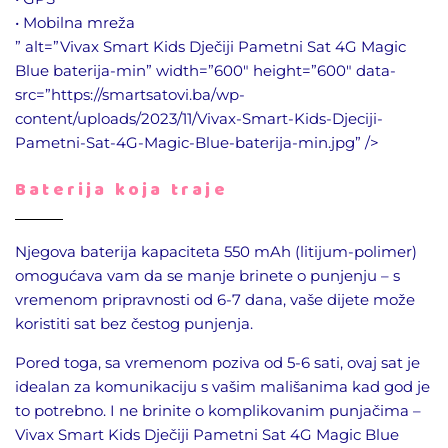
• Mobilna mreža
” alt=”Vivax Smart Kids Dječiji Pametni Sat 4G Magic
Blue baterija-min” width=”600″ height=”600″ data-
src=”https://smartsatovi.ba/wp-
content/uploads/2023/11/Vivax-Smart-Kids-Djeciji-
Pametni-Sat-4G-Magic-Blue-baterija-min.jpg” />
Baterija koja traje
Njegova baterija kapaciteta 550 mAh (litijum-polimer)
omogućava vam da se manje brinete o punjenju – s
vremenom pripravnosti od 6-7 dana, vaše dijete može
koristiti sat bez čestog punjenja.
Pored toga, sa vremenom poziva od 5-6 sati, ovaj sat je
idealan za komunikaciju s vašim mališanima kad god je
to potrebno. I ne brinite o komplikovanim punjačima –
Vivax Smart Kids Dječiji Pametni Sat 4G Magic Blue