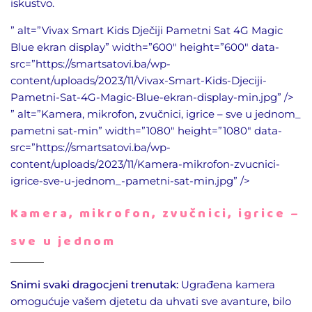
iskustvo.
” alt=”Vivax Smart Kids Dječiji Pametni Sat 4G Magic
Blue ekran display” width=”600″ height=”600″ data-
src=”https://smartsatovi.ba/wp-
content/uploads/2023/11/Vivax-Smart-Kids-Djeciji-
Pametni-Sat-4G-Magic-Blue-ekran-display-min.jpg” />
” alt=”Kamera, mikrofon, zvučnici, igrice – sve u jednom_
pametni sat-min” width=”1080″ height=”1080″ data-
src=”https://smartsatovi.ba/wp-
content/uploads/2023/11/Kamera-mikrofon-zvucnici-
igrice-sve-u-jednom_-pametni-sat-min.jpg” />
Kamera, mikrofon, zvučnici, igrice –
sve u jednom
Snimi svaki dragocjeni trenutak:
Ugrađena kamera
omogućuje vašem djetetu da uhvati sve avanture, bilo