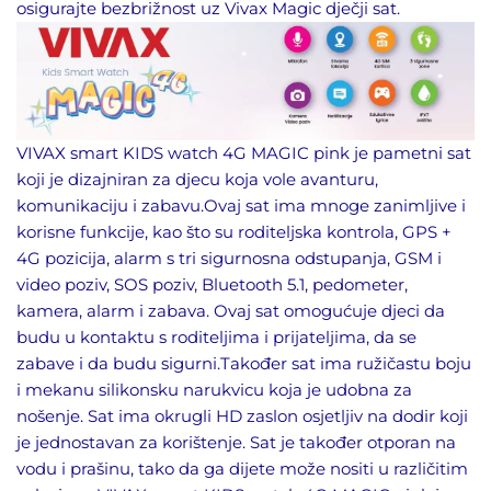
osigurajte bezbrižnost uz Vivax Magic dječji sat.
VIVAX smart KIDS watch 4G MAGIC pink je pametni sat
koji je dizajniran za djecu koja vole avanturu,
komunikaciju i zabavu.Ovaj sat ima mnoge zanimljive i
korisne funkcije, kao što su roditeljska kontrola, GPS +
4G pozicija, alarm s tri sigurnosna odstupanja, GSM i
video poziv, SOS poziv, Bluetooth 5.1, pedometer,
kamera, alarm i zabava. Ovaj sat omogućuje djeci da
budu u kontaktu s roditeljima i prijateljima, da se
zabave i da budu sigurni.Također sat ima ružičastu boju
i mekanu silikonsku narukvicu koja je udobna za
nošenje. Sat ima okrugli HD zaslon osjetljiv na dodir koji
je jednostavan za korištenje. Sat je također otporan na
vodu i prašinu, tako da ga dijete može nositi u različitim