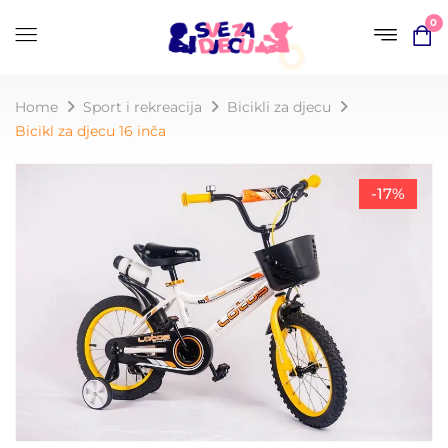
0
Home
Sport i rekreacija
Bicikli za djecu
Bicikl za djecu 16 inča
-17%