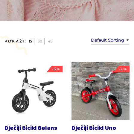
Default Sorting
POKAŽI:
15
30
45
-12%
-21%
Dječiji Bicikl Balans
Dječiji Bicikl Uno