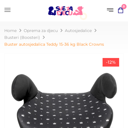
0
Home
Oprema za djecu
Autosjedalice
Busteri (Boosteri)
Buster autosjedalica Teddy 15-36 kg Black Crowns
-12%