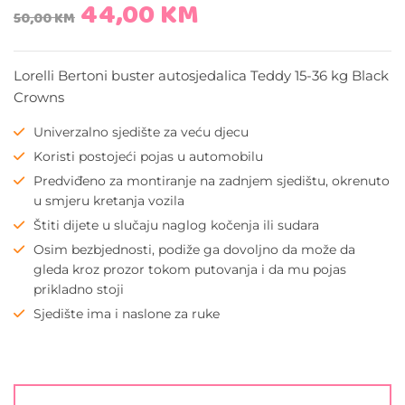
44,00
KM
50,00
KM
Lorelli Bertoni buster autosjedalica Teddy 15-36 kg Black
Crowns
Univerzalno sjedište za veću djecu
Koristi postojeći pojas u automobilu
Predviđeno za montiranje na zadnjem sjedištu, okrenuto
u smjeru kretanja vozila
Štiti dijete u slučaju naglog kočenja ili sudara
Osim bezbjednosti, podiže ga dovoljno da može da
gleda kroz prozor tokom putovanja i da mu pojas
prikladno stoji
S
jedište ima i naslone za ruke