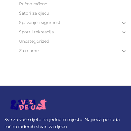
Ručno rađeno
Šatori za djecu
Spavanje i sigurnost
Sport i rekreacija
Uncategorized
Za mame
Sve za vaše djete na jednom mjestu. Najveća ponuda
ručno rađenih stvari za djecu