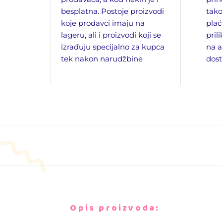
besplatna. Postoje proizvodi
tako
koje prodavci imaju na
plać
lageru, ali i proizvodi koji se
pril
izrađuju specijalno za kupca
na a
tek nakon narudžbine
dost
Opis proizvoda: