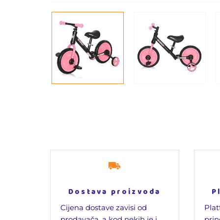
Dostava proizvoda
P
Cijena dostave zavisi od
Plat
prodavača, a kod nekih je i
prin