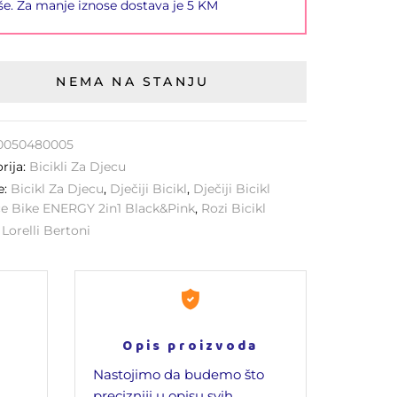
še. Za manje iznose dostava je 5 KM
NEMA NA STANJU
0050480005
rija:
Bicikli Za Djecu
e:
Bicikl Za Djecu
,
Dječiji Bicikl
,
Dječiji Bicikl
e Bike ENERGY 2in1 Black&Pink
,
Rozi Bicikl
:
Lorelli Bertoni
Opis proizvoda
Nastojimo da budemo što
precizniji u opisu svih