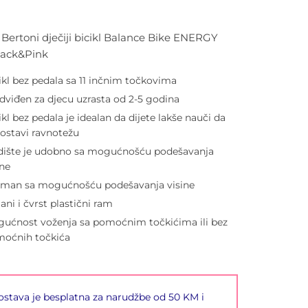
i Bertoni dječiji bicikl Balance Bike ENERGY
Black&Pink
ikl bez pedala sa 11 inčnim točkovima
dviđen za djecu uzrasta od 2-5 godina
ikl bez pedala je idealan da dijete lakše nauči da
ostavi ravnotežu
dište je udobno sa mogućnošću podešavanja
ine
man sa mogućnošću podešavanja visine
ani i čvrst plastični ram
ućnost voženja sa pomoćnim točkićima ili bez
oćnih točkića
stava je besplatna za narudžbe od 50 KM i