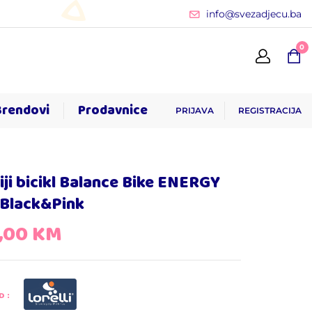
info@svezadjecu.ba
0
Brendovi
Prodavnice
PRIJAVA
REGISTRACIJA
iji bicikl Balance Bike ENERGY
 Black&Pink
,00
KM
D: