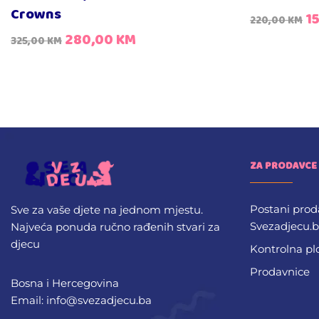
Crowns
1
220,00
KM
280,00
KM
325,00
KM
ZA PRODAVCE
Postani prod
Sve za vaše djete na jednom mjestu.
Svezadjecu.
Najveća ponuda ručno rađenih stvari za
djecu
Kontrolna pl
Prodavnice
Bosna i Hercegovina
Email: info@svezadjecu.ba