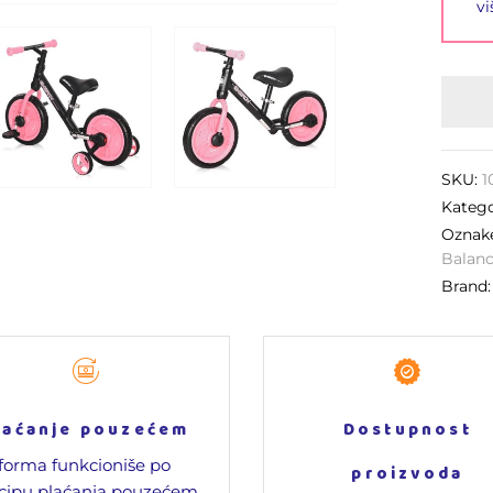
vi
SKU:
1
Katego
Oznak
Balanc
Brand
laćanje pouzećem
Dostupnost
forma funkcioniše po
proizvoda
cipu plaćanja pouzećem,