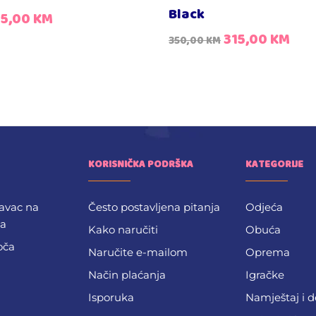
Black
55,00
KM
315,00
KM
350,00
KM
KORISNIČKA PODRŠKA
KATEGORIJE
avac na
Često postavljena pitanja
Odjeća
ba
Kako naručiti
Obuća
oča
Naručite e-mailom
Oprema
Način plaćanja
Igračke
Isporuka
Namještaj i 