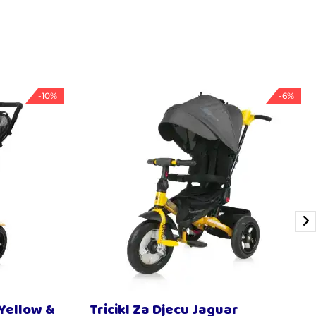
-10%
-6%
 Yellow &
Tricikl Za Djecu Jaguar