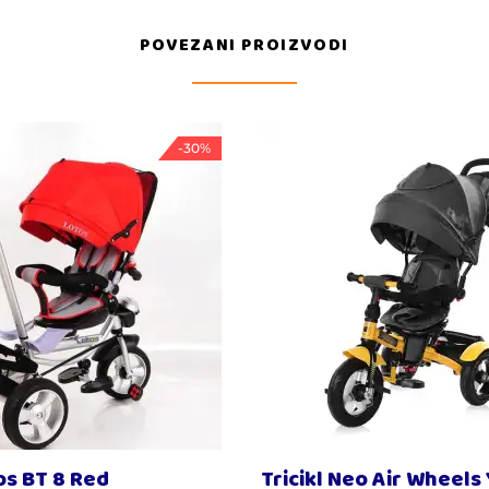
POVEZANI PROIZVODI
-30%
tos BT 8 Red
Tricikl Neo Air Wheels