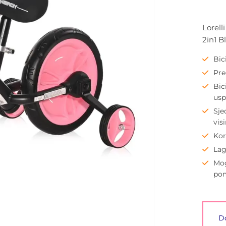
Lorell
2in1 
Bic
Pre
Bic
usp
Sje
vis
Kor
Lag
Mog
pom
Do