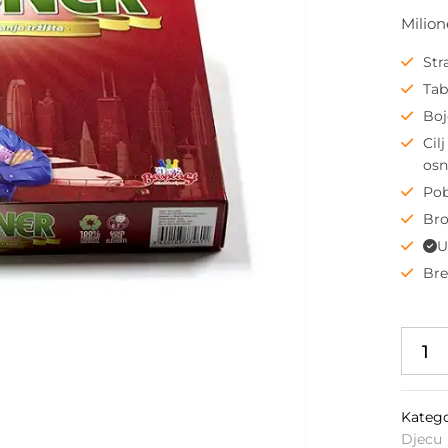
Milion
Str
Tab
Boj
Cil
osn
Pob
Bro
U
Br
Katego
Djecu