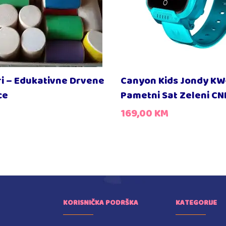
i – Edukativne Drvene
Canyon Kids Jondy KW-
ce
Pametni Sat Zeleni 
169,00
KM
KORISNIČKA PODRŠKA
KATEGORIJE