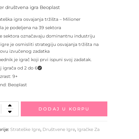
er društvena igra Beoplast
ateška igra osvajanja tržišta – Milioner
la je podeljena na 39 sektora
e sektora označavaju dominantnu industriju
j igre je osmisliti strategiju osvajanja tržišta na
ovu izvučenog zadatka
ednik je igrač koji prvi ispuni svoj zadatak.
j igrača od 2 do 6
zrast: 9+
end:
Beoplast
DODAJ U KORPU
rije:
Strateške Igre
,
Društvene Igre
,
Igračke Za