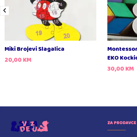
Miki Brojevi Slagalica
Montessor
EKO Kocki
20,00
KM
30,00
KM
ZA PRODAVCE