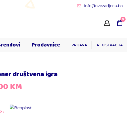
info@svezadjecu.ba
0
Brendovi
Prodavnice
PRIJAVA
REGISTRACIJA
oner društvena igra
,00
KM
D: