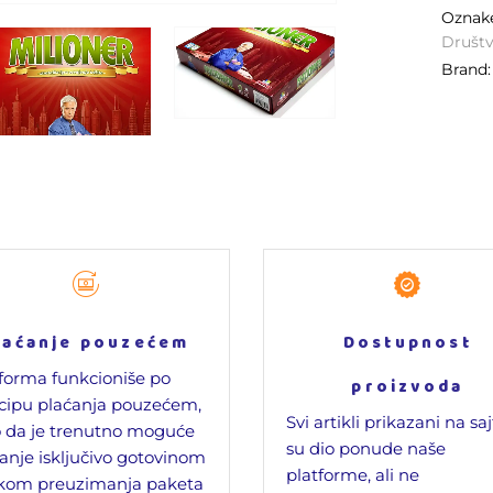
Ozna
Društv
Brand
laćanje pouzećem
Dostupnost
forma funkcioniše po
proizvoda
cipu plaćanja pouzećem,
Svi artikli prikazani na sa
 da je trenutno moguće
su dio ponude naše
anje isključivo gotovinom
platforme, ali ne
ikom preuzimanja paketa