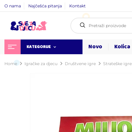
O nama
Najčešća pitanja
Kontakt
Novo
Kolica
KATEGORIJE
Home
Igračke za djecu
Društvene igre
Strateške igre