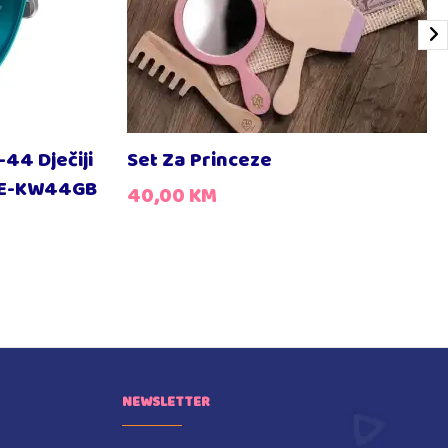
44 Dječiji
Set Za Princeze
CNE-KW44GB
40,00
KM
NEWSLETTER