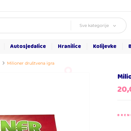
Sve kategorije
Autosjedalice
Hranilice
Kolijevke
Milioner društvena igra
Mili
20
BREN