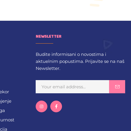
NEWSLETTER
Budite informisani o novostima i
aktuelnim popustima. Prijavite se na naš
Newsletter.
dekor
njenje
ega
gurnost
cija