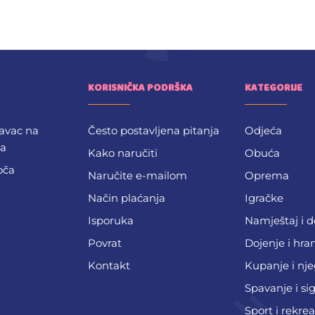
KORISNIČKA PODRŠKA
KATEGORIJE
avac na
Često postavljena pitanja
Odjeća
ba
Kako naručiti
Obuća
oča
Naručite e-mailom
Oprema
Način plaćanja
Igračke
Isporuka
Namještaj i 
Povrat
Dojenje i hra
Kontakt
Kupanje i nj
Spavanje i si
Sport i rekrea