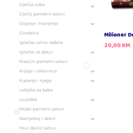
Dječija soba
Dječiji pametni satovi
Dojenje i hranjenje
Glodalice
Milioner D
Igračke ručno rađene
20,00
KM
Igračke za djecu
Klasični pametni satovi
Knjige i slikovnice
Kupanje i njega
Ležaljke za bebe
Ljuljaške
Muški pametni satovi
Namještaj i dekor
Novi dječiji satovi