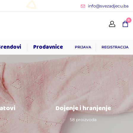
info@svezadjecu.ba
0
Brendovi
Prodavnice
PRIJAVA
REGISTRACIJA
satovi
Dojenje i hranjenje
58 proizvoda