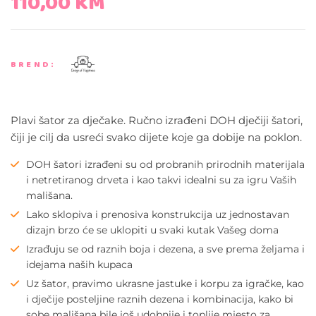
110,00
KM
BREND:
Plavi šator za dječake. Ručno izrađeni DOH dječiji šatori,
čiji je cilj da usreći svako dijete koje ga dobije na poklon.
DOH šatori izrađeni su od probranih prirodnih materijala
i netretiranog drveta i kao takvi idealni su za igru Vaših
mališana.
Lako sklopiva i prenosiva konstrukcija uz jednostavan
dizajn brzo će se uklopiti u svaki kutak Vašeg doma
Izrađuju se od raznih boja i dezena, a sve prema željama i
idejama naših kupaca
Uz šator, pravimo ukrasne jastuke i korpu za igračke, kao
i dječije posteljine raznih dezena i kombinacija, kako bi
sobe mališana bile još udobnije i toplije mjesto za