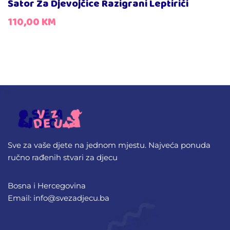
Šator Za Djevojčice Razigrani Leptirići
110,00
KM
Sve za vaše djete na jednom mjestu. Najveća ponuda
ručno rađenih stvari za djecu
Bosna i Hercegovina
Email: info@svezadjecu.ba