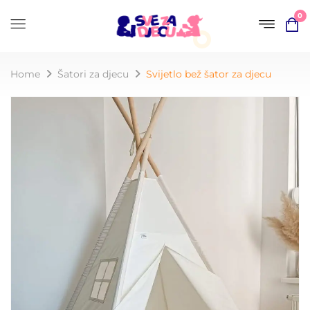
0
Home
Šatori za djecu
Svijetlo bež šator za djecu