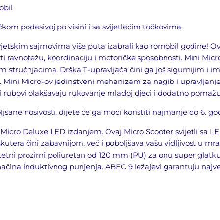
obil
učkom
podesivoj po visini i sa svijetlećim točkovima.
a svjetskim sajmovima više puta izabrali kao romobil godine
! O
ti ravnotežu, koordinaciju i motoričke sposobnosti. Mini Micr
im stručnjacima. Drška T-
upravljača
čini ga još sigurnijim i 
. Mini Micro-ov jedinstveni mehanizam za nagib i upravljanj
i rubovi olakšavaju rukovanje mlađoj djeci i
dodatno
pomaž
oljšane nosivosti, dijete će ga moći koristiti najmanje do 6. go
 Micro Deluxe LED izdanjem. Ovaj Micro Scooter svijetli sa L
utera čini zabavnijom, već i poboljšava vašu vidljivost u mra
litetni prozirni poliuretan od 120 mm (PU) za onu super glat
 načina induktivnog punjenja. ABEC 9 ležajevi garantuju najveć