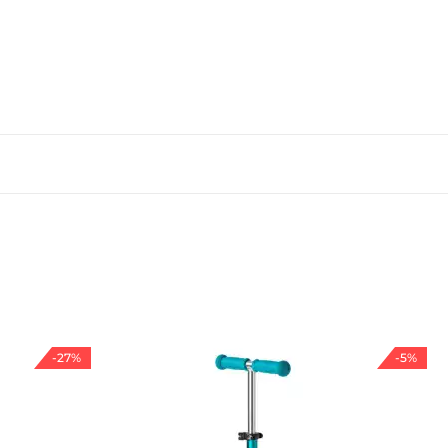
-27%
-5%