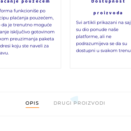
laćanje pouzećem
Dostupnost
forma funkcioniše po
proizvoda
cipu plaćanja pouzećem,
Svi artikli prikazani na sa
 da je trenutno moguće
su dio ponude naše
anje isključivo gotovinom
platforme, ali ne
ikom preuzimanja paketa
podrazumijeva se da su
dresi koju ste naveli za
dostupni u svakom trenu
avu.
OPIS
DRUGI PROIZVODI