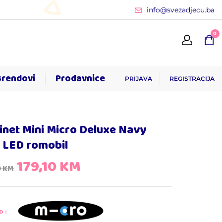
info@svezadjecu.ba
0
Brendovi
Prodavnice
PRIJAVA
REGISTRACIJA
inet Mini Micro Deluxe Navy
 LED romobil
179,10
KM
0
KM
D: