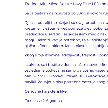
Trotinet Mini Micro Deluxe Navy Blue LED rom
Sada testiran na nosivosti do 50kg,
s novom r
Djeca, roditelji i stručnjaci su ovaj romobil n
kretanje i vježbanje, već pomaže djeci poboljša
predškolce u s
a
radnji sa švicarskim medicinsk
mogu ukloniti, kad je potrebno, za
skladištenje
ojačan
o
fi
ber
staklom. Meka plastika i zaobljen
Zbog svoje iznimne izdržljivosti, trajnosti i pob
Istaknite se i budite viđeni s našim novim Mini
osvjetljenje točkova ne samo da vožnju vašeg sk
Mini Micro LED točkovi izliveni su u visokokva
navikli. Za svjetla nisu potrebne baterije zbog
Osnovne karakteristike
Za uzrast: 2
-6 godina.