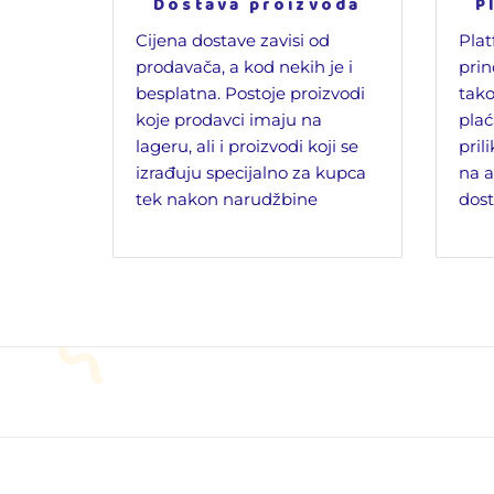
Dostava proizvoda
P
Cijena dostave zavisi od
Plat
prodavača, a kod nekih je i
prin
besplatna. Postoje proizvodi
tako
koje prodavci imaju na
plać
lageru, ali i proizvodi koji se
pril
izrađuju specijalno za kupca
na a
tek nakon narudžbine
dost