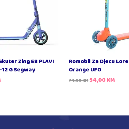
 Skuter Zing E8 PLAVI
Romobil Za Djecu Lore
6-12 G Segway
Orange UFO
M
54,00
KM
74,00
KM