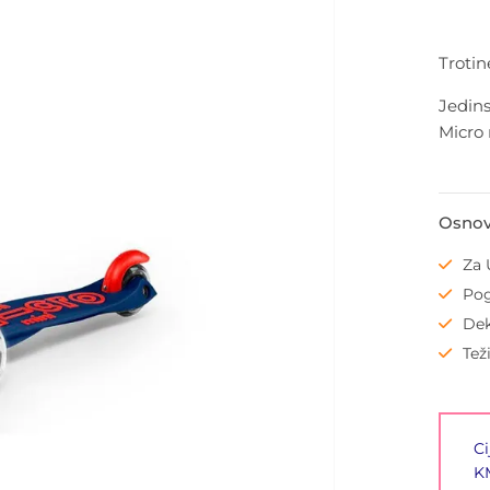
Trotin
Jedins
Micro 
Osnov
Za 
Pog
Dek
Tež
Ci
KM