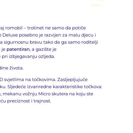
vaj romobil – trotinet ne samo da potiče
o Deluxe posebno je razvijen za malu djecu i
ima sigurnosnu bravu tako da ga samo roditelji
e
je
patentiran
, a
gazište
je
u
pri
izbjegavanju ozljeda.
dine života.
ED svjetlima na točkovima. Zasljepljujuće
ku. Sljedeće izvanredne karakteristike točkova:
ku, mekanu vožnju Micro skutera na koju ste
u preciznost i trajnost.