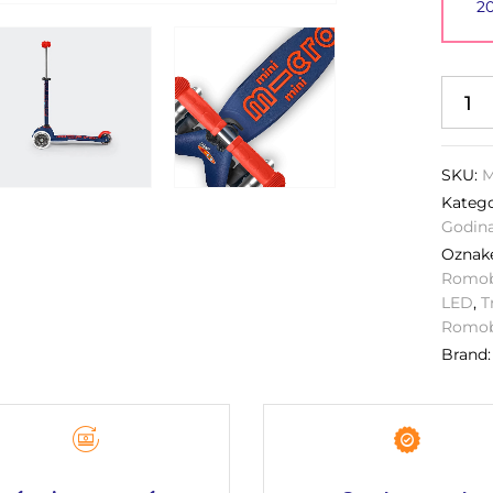
2
SKU:
M
Katego
Godin
Ozna
Romob
LED
,
T
Romob
Brand